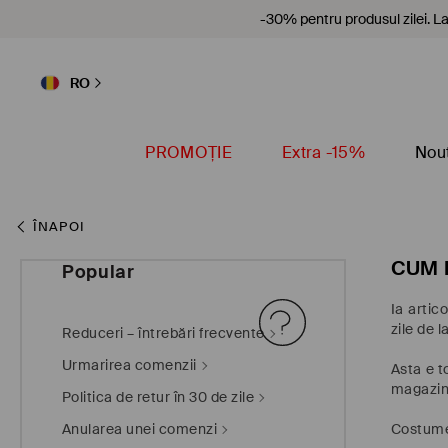
-30% pentru produsul zilei. La 
RO
PROMOȚIE
Extra -15%
Nout
ÎNAPOI
CUM 
Popular
Ia artic
zile de 
Reduceri – întrebări frecvente
Urmarirea comenzii
Asta e t
magazin
Politica de retur în 30 de zile
Anularea unei comenzi
Costumel