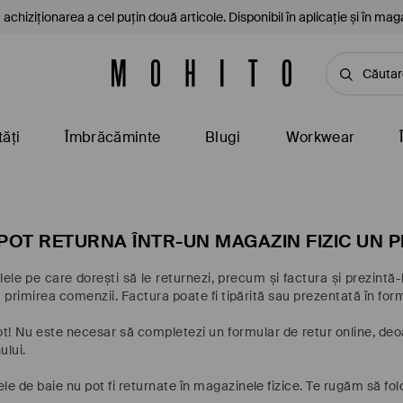
achiziționarea a cel puțin două articole. Disponibil în aplicație și în mag
ăți
Îmbrăcăminte
Blugi
Workwear
POT RETURNA ÎNTR-UN MAGAZIN FIZIC UN P
olele pe care dorești să le returnezi, precum și factura și prezint
la primirea comenzii. Factura poate fi tipărită sau prezentată în for
ot! Nu este necesar să completezi un formular de retur online, deo
ului.
e de baie nu pot fi returnate în magazinele fizice.
Te rugăm să folo