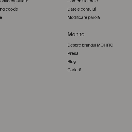
confidențialitate
Comenzile mele
vind cookie
Datele contului
ie
Modificare parolă
Mohito
Despre brandul MOHITO
Presă
Blog
Carieră