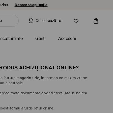
azine.
Descarcă aplicația
Conectează-te
Încălțăminte
Genți
Accesorii
RODUS ACHIZIȚIONAT ONLINE?
ă-le într-un magazin fizic, în termen de maxim 30 de
mat electronic.
arece toate documentele vor fi efectuate în incinta
sești formularul de retur online.