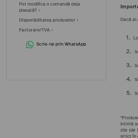
Pot modifica o comandă deja
Import
plasată?
Dacă ai 
Disponibilitatea produselor
Facturare/TVA
Lo
Scrie-ne prin WhatsApp
S
S
S
S
*Produse
intimă s
zile (de
strict în