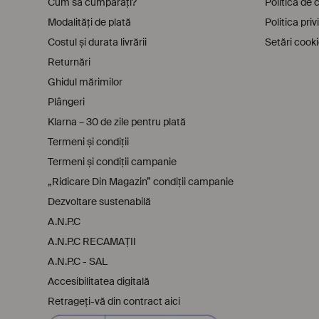
Cum să cumpăraţi?
Politica de 
Modalităţi de plată
Politica pri
Costul şi durata livrării
Setări cook
Returnări
Ghidul mărimilor
Plângeri
Klarna – 30 de zile pentru plată
Termeni şi condiţii
Termeni și condiții campanie
„Ridicare Din Magazin” condiții campanie
Dezvoltare sustenabilă
A.N.P.C
A.N.P.C RECAMAȚII
A.N.P.C - SAL
Accesibilitatea digitală
Retrageți-vă din contract aici