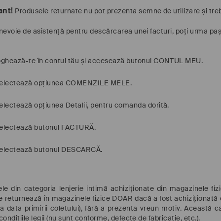
ant!
Produsele returnate nu pot prezenta semne de utilizare și treb
nevoie de asistență pentru descărcarea unei facturi, poți urma pași
ghează-te în contul tău și accesează butonul CONTUL MEU.
electează opțiunea COMENZILE MELE.
electează opțiunea Detalii, pentru comanda dorită.
electează butonul FACTURĂ.
electează butonul DESCARCĂ.
le din categoria lenjerie intimă achiziționate din magazinele f
e returnează în magazinele fizice DOAR dacă a fost achiziționată d
 la data primirii coletului), fără a prezenta vreun motiv. Aceast
 condițiile legii (nu sunt conforme, defecte de fabricație, etc.).