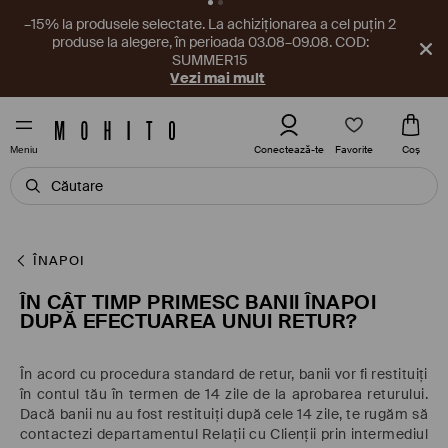
Un nou cupon te așteaptă în aplicație! Ia-l chiar acum.
Descarcă aplicația
Favorite
Conectează-te
Coş
Meniu
ÎNAPOI
ÎN CÂT TIMP PRIMESC BANII ÎNAPOI
DUPĂ EFECTUAREA UNUI RETUR?
În acord cu procedura standard de retur, banii vor fi restituiți
în contul tău în termen de 14 zile de la aprobarea returului.
Dacă banii nu au fost restituiți după cele 14 zile, te rugăm să
contactezi departamentul Relații cu Clienții prin intermediul