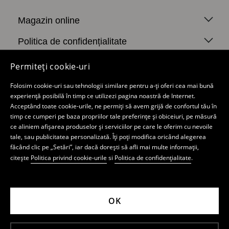
Magazin online
Politica de confidențialitate
Contul meu
Permiteți cookie-uri
Mohito
Folosim cookie-uri sau tehnologii similare pentru a-ți oferi cea mai bună
experiență posibilă în timp ce utilizezi pagina noastră de Internet.
Aplicatie de mobil
Acceptând toate cookie-urile, ne permiți să avem grijă de confortul tău în
timp ce cumperi pe baza propriilor tale preferințe și obiceiuri, pe măsură
Magazin staţionar
ce aliniem afișarea produselor și serviciilor pe care le oferim cu nevoile
tale, sau publicitatea personalizată. Îți poți modifica oricând alegerea
Newsletter
făcând clic pe „Setări”, iar dacă dorești să afli mai multe informații,
citește
Politica privind cookie-urile
si
Politica de confidențialitate
.
LPP ROMANIA FASHION SRL Grivitei (Cale), Nr.
84-102, Cod Postal 010735, Bloc The Mark
OK
Tower Aripa E, Etaj 5, București, România,
înmatriculată la Registrul Comerţului din