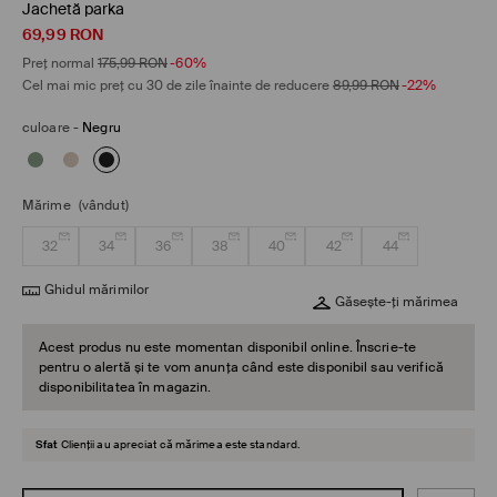
Jachetă parka
69,99
RON
Preț normal
175,99
RON
-60%
Cel mai mic preț cu 30 de zile înainte de reducere
89,99
RON
-22%
culoare
-
Negru
Mărime
(vândut)
32
34
36
38
40
42
44
Ghidul mărimilor
Găsește-ți mărimea
Acest produs nu este momentan disponibil online. Înscrie-te
pentru o alertă și te vom anunța când este disponibil sau verifică
disponibilitatea în magazin.
Sfat
Clienții au apreciat că mărimea este standard.