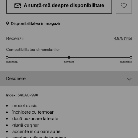
Anunță-mă despre disponibilitate
Disponibilitatea în magazin
Recenzii
4,8/5
(
145
)
Compatibilitatea dimensiunilor
mai mică
perfectă
mai mare
Descriere
Index:
540AC-99X
model clasic
închidere cu fermoar
două buzunare laterale
glugă cu șnur
accente în culoare aurie