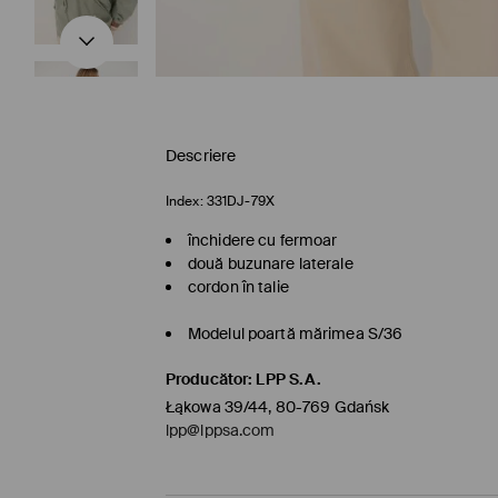
Descriere
Index:
331DJ-79X
închidere cu fermoar
două buzunare laterale
cordon în talie
Modelul poartă mărimea S/36
Producător
:
LPP S.A.
Łąkowa 39/44, 80-769 Gdańsk
lpp@lppsa.com