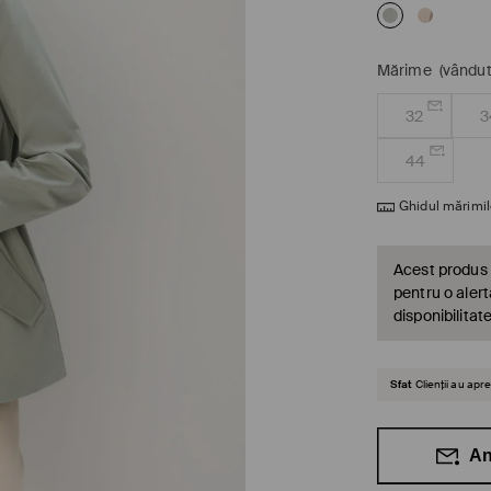
Mărime
(vândut
32
3
44
Ghidul mărimil
Acest produs 
pentru o alert
disponibilitat
Sfat
Clienții au ap
An