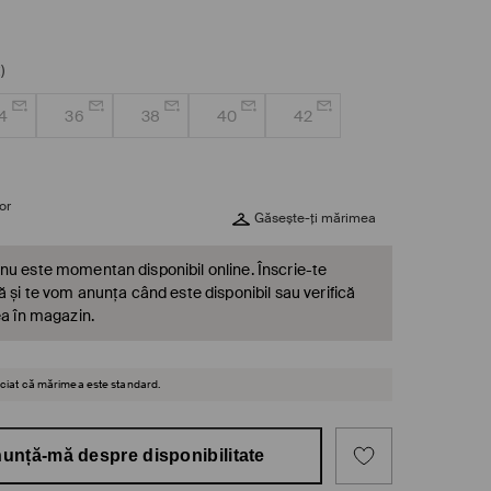
)
4
36
38
40
42
or
Găsește-ți mărimea
nu este momentan disponibil online. Înscrie-te
ă și te vom anunța când este disponibil sau verifică
ea în magazin.
reciat că mărimea este standard.
unță-mă despre disponibilitate