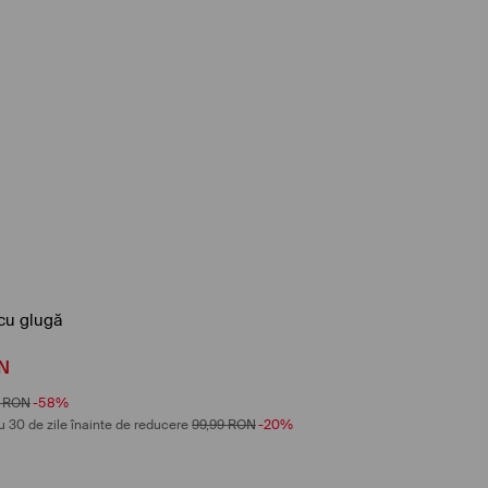
cu glugă
N
RON
-58%
u 30 de zile înainte de reducere
99,99
RON
-20%