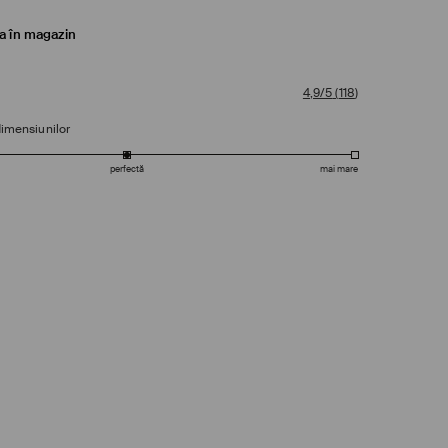
ea în magazin
4,9/5
(
118
)
dimensiunilor
perfectă
mai mare