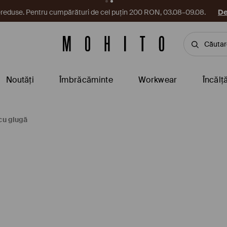
reduse. Pentru cumpărături de cel puțin 200 RON, 03.08–09.08.
De
Noutăți
Îmbrăcăminte
Workwear
Încălț
cu glugă