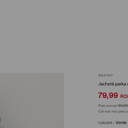
SOLD OUT
Jachetă parka 
79,99
RO
Preț normal
189,99
Cel mai mic preț c
culoare
-
Verde