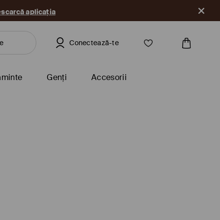
scarcă aplicația
Conectează-te
ăminte
Genți
Accesorii