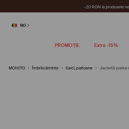
–20 RON la produsele ne
RO
PROMOȚIE
Extra -15%
MOHITO
Îmbrăcăminte
Geci, paltoane
Jachetă parka 