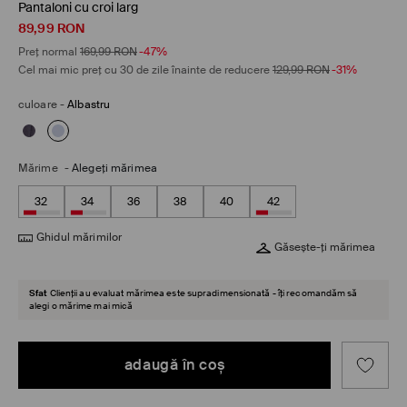
Pantaloni cu croi larg
89,99
RON
Preț normal
169,99
RON
-47%
Cel mai mic preț cu 30 de zile înainte de reducere
129,99
RON
-31%
culoare
-
Albastru
Mărime
-
Alegeţi mărimea
32
34
36
38
40
42
Ghidul mărimilor
Găsește-ți mărimea
Sfat
Clienții au evaluat mărimea este supradimensionată - îți recomandăm să
alegi o mărime mai mică
adaugă în coş