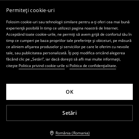
Permiteți cookie-uri
Folosim cookie-uri sau tehnologii similare pentru a-ți oferi cea mai bună
experiență posibilă în timp ce utilizezi pagina noastră de Internet.
Acceptând toate cookie-urile, ne permiți să avem grijă de confortul tău în
timp ce cumperi pe baza propriilor tale preferințe și obiceiuri, pe măsură
ce aliniem afișarea produselor și serviciilor pe care le oferim cu nevoile
tale, sau publicitatea personalizată. Îți poți modifica oricând alegerea
făcând clic pe „Setări”, iar dacă dorești să afli mai multe informații,
citește
Politica privind cookie-urile
si
Politica de confidențialitate
.
OK
Setări
România (Romania)