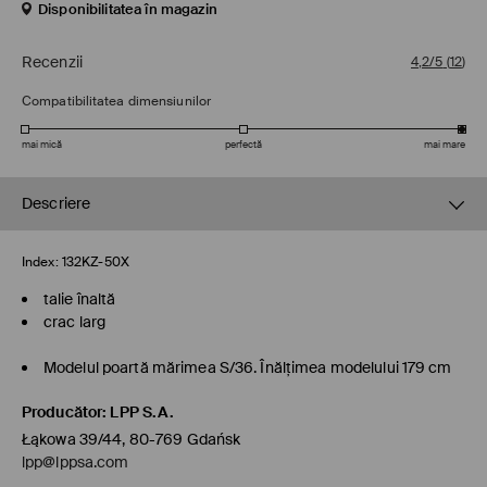
Disponibilitatea în magazin
Recenzii
4,2/5
(
12
)
Compatibilitatea dimensiunilor
mai mică
perfectă
mai mare
Descriere
Index:
132KZ-50X
talie înaltă
crac larg
Modelul poartă mărimea S/36. Înălţimea modelului 179 cm
Producător
:
LPP S.A.
Łąkowa 39/44, 80-769 Gdańsk
lpp@lppsa.com