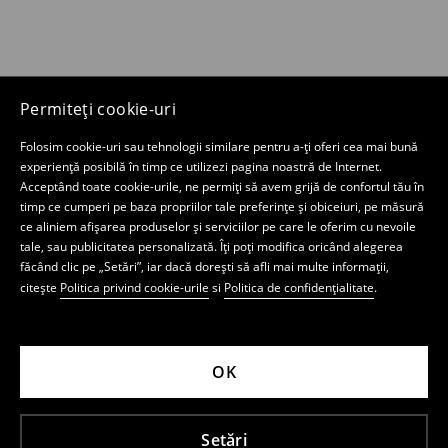
Permiteți cookie-uri
Folosim cookie-uri sau tehnologii similare pentru a-ți oferi cea mai bună
experiență posibilă în timp ce utilizezi pagina noastră de Internet.
Acceptând toate cookie-urile, ne permiți să avem grijă de confortul tău în
timp ce cumperi pe baza propriilor tale preferințe și obiceiuri, pe măsură
ce aliniem afișarea produselor și serviciilor pe care le oferim cu nevoile
tale, sau publicitatea personalizată. Îți poți modifica oricând alegerea
făcând clic pe „Setări”, iar dacă dorești să afli mai multe informații,
citește
Politica privind cookie-urile
si
Politica de confidențialitate
.
OK
Setări