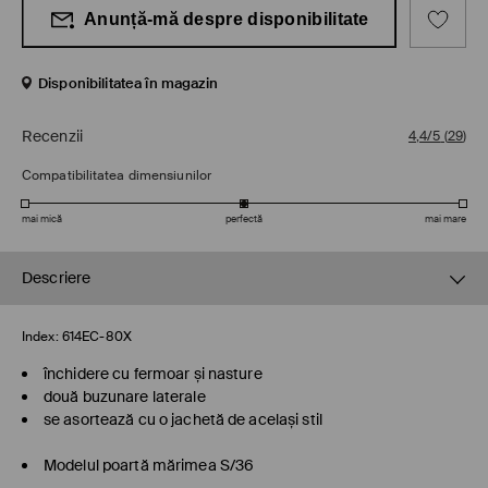
Anunță-mă despre disponibilitate
Disponibilitatea în magazin
Recenzii
4,4/5
(
29
)
Compatibilitatea dimensiunilor
mai mică
perfectă
mai mare
Descriere
Index:
614EC-80X
închidere cu fermoar și nasture
două buzunare laterale
se asortează cu o jachetă de același stil
Modelul poartă mărimea S/36