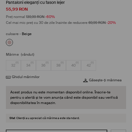
Pantaloni eleganți cu fason lejer
55,99
RON
Preț normal
139,99
RON
-60%
Cel mai mic preț cu 30 de zile înainte de reducere
69,99
RON
-20%
culoare
-
Beige
Mărime
(vândut)
32
34
36
38
40
42
Ghidul mărimilor
Găsește-ți mărimea
Acest produs nu este momentan disponibil online. Înscrie-te
pentru o alertă și te vom anunța când este disponibil sau verifică
disponibilitatea în magazin.
Sfat
Clienții au apreciat că mărimea este standard.