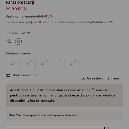
Pantaloni scurți
29,99
RON
Preț normal
85,99
RON
-65%
Cel mai mic preț cu 30 de zile înainte de reducere
39,99
RON
-25%
culoare
-
Verde
Mărime
(vândut)
XS
S
M
L
XL
Ghidul mărimilor
Găsește-ți mărimea
Acest produs nu este momentan disponibil online. Înscrie-te
pentru o alertă și te vom anunța când este disponibil sau verifică
disponibilitatea în magazin.
Sfat
Clienții au apreciat că mărimea este standard.