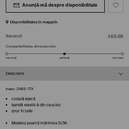
Anunță-mă despre disponibilitate
Disponibilitatea în magazin
Recenzii
4,6/5
(
39
)
Compatibilitatea dimensiunilor
mai mică
perfectă
mai mare
Descriere
Index:
214ES-77X
croială lejeră
bandă elastică din cauciuc
șnur în talie
Modelul poartă mărimea S/36