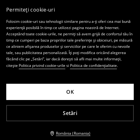
Permiteți cookie-uri
Folosim cookie-uri sau tehnologii similare pentru a-ți oferi cea mai bună
experiență posibilă în timp ce utilizezi pagina noastră de Internet.
Acceptând toate cookie-urile, ne permiți să avem grijă de confortul tău în
timp ce cumperi pe baza propriilor tale preferințe și obiceiuri, pe măsură
ce aliniem afișarea produselor și serviciilor pe care le oferim cu nevoile
tale, sau publicitatea personalizată. Îți poți modifica oricând alegerea
făcând clic pe „Setări”, iar dacă dorești să afli mai multe informații,
citește
Politica privind cookie-urile
si
Politica de confidențialitate
.
OK
Setări
România (Romania)