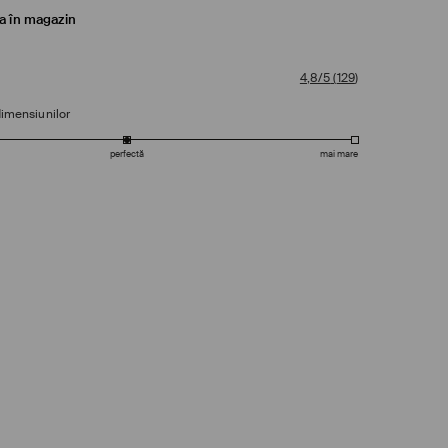
ea în magazin
4,8/5
(
129
)
dimensiunilor
perfectă
mai mare