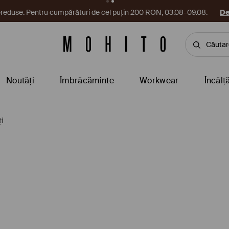
reduse. Pentru cumpărături de cel puțin 200 RON, 03.08–09.08.
De
Noutăți
Îmbrăcăminte
Workwear
Încălț
ți