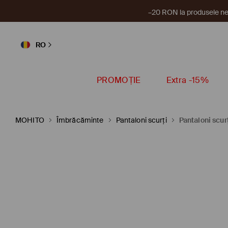
–20 RON la produsele ne
RO
PROMOȚIE
Extra -15%
MOHITO
Îmbrăcăminte
Pantaloni scurți
Pantaloni scur