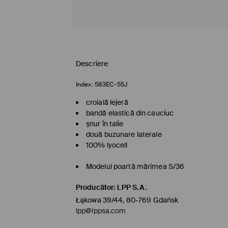
Descriere
Index:
583EC-55J
croială lejeră
bandă elastică din cauciuc
șnur în talie
două buzunare laterale
100% lyocell
Modelul poartă mărimea S/36
Producător
:
LPP S.A.
Łąkowa 39/44, 80-769 Gdańsk
lpp@lppsa.com