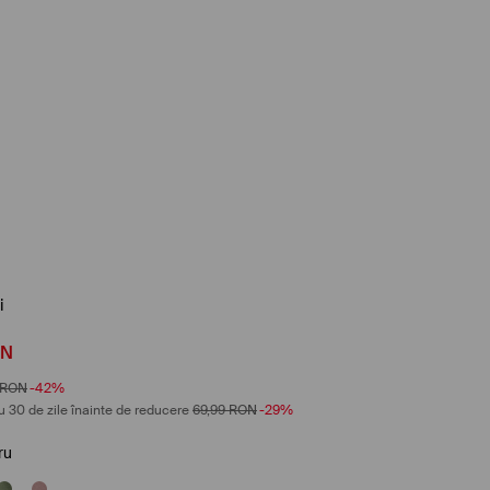
i
ON
RON
-42%
u 30 de zile înainte de reducere
69,99
RON
-29%
ru