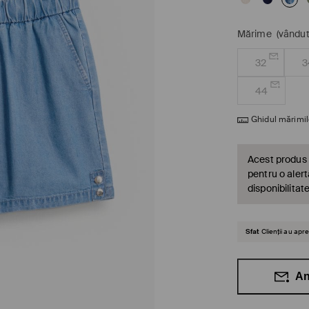
Mărime
(vândut
32
3
44
Ghidul mărimil
Acest produs 
pentru o alert
disponibilitat
Sfat
Clienții au ap
An