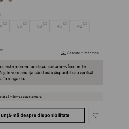
)
4
36
38
40
42
or
Găsește-ți mărimea
nu este momentan disponibil online. Înscrie-te
ă și te vom anunța când este disponibil sau verifică
ea în magazin.
reciat că mărimea este standard.
unță-mă despre disponibilitate