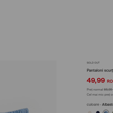
SOLD OUT
Pantaloni scurț
49,99
R
Preț normal
85,99
Cel mai mic preț c
culoare
-
Albast