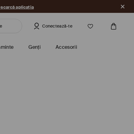
scarcă aplicația
Conectează-te
ăminte
Genți
Accesorii