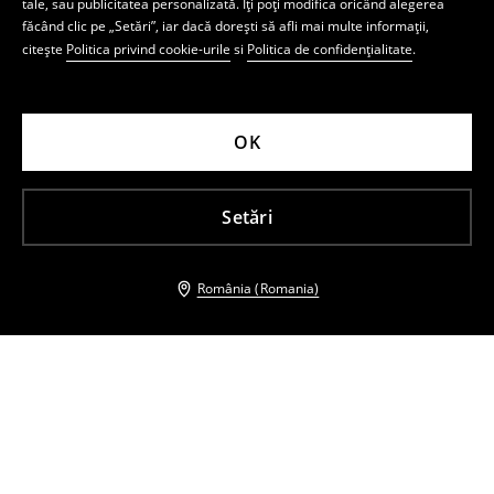
tale, sau publicitatea personalizată. Îți poți modifica oricând alegerea
făcând clic pe „Setări”, iar dacă dorești să afli mai multe informații,
citește
Politica privind cookie-urile
si
Politica de confidențialitate
.
OK
Setări
România (Romania)