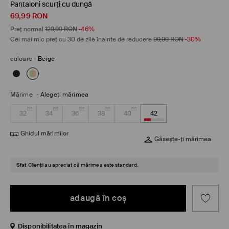
Pantaloni scurți cu dungă
69,99
RON
Preț normal
129,99
RON
-46%
Cel mai mic preț cu 30 de zile înainte de reducere
99,99
RON
-30%
culoare
-
Beige
Mărime
-
Alegeţi mărimea
32
34
36
38
40
42
Ghidul mărimilor
Găsește-ți mărimea
Sfat
Clienții au apreciat că mărimea este standard.
adaugă în coş
Disponibilitatea în magazin