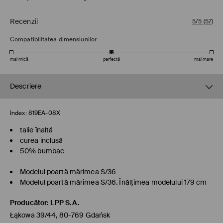
Recenzii
5/5
(
57
)
Compatibilitatea dimensiunilor
mai mică
perfectă
mai mare
Descriere
Index:
819EA-08X
talie înaltă
curea inclusă
50% bumbac
Modelul poartă mărimea S/36
Modelul poartă mărimea S/36. Înălţimea modelului 179 cm
Producător
:
LPP S.A.
Łąkowa 39/44, 80-769 Gdańsk