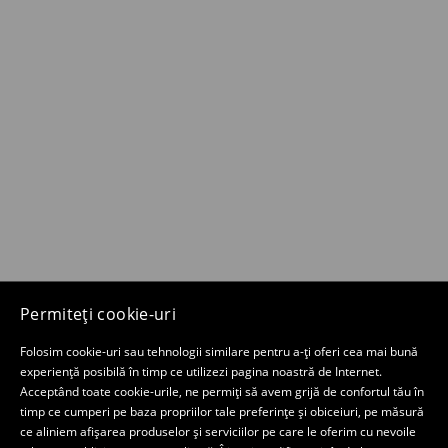
Permiteți cookie-uri
Folosim cookie-uri sau tehnologii similare pentru a-ți oferi cea mai bună
experiență posibilă în timp ce utilizezi pagina noastră de Internet.
Acceptând toate cookie-urile, ne permiți să avem grijă de confortul tău în
timp ce cumperi pe baza propriilor tale preferințe și obiceiuri, pe măsură
ce aliniem afișarea produselor și serviciilor pe care le oferim cu nevoile