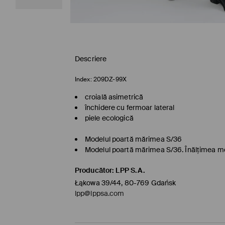
Descriere
Index:
209DZ-99X
croială asimetrică
închidere cu fermoar lateral
piele ecologică
Modelul poartă mărimea S/36
Modelul poartă mărimea S/36. Înălţimea m
Producător
:
LPP S.A.
Łąkowa 39/44, 80-769 Gdańsk
lpp@lppsa.com