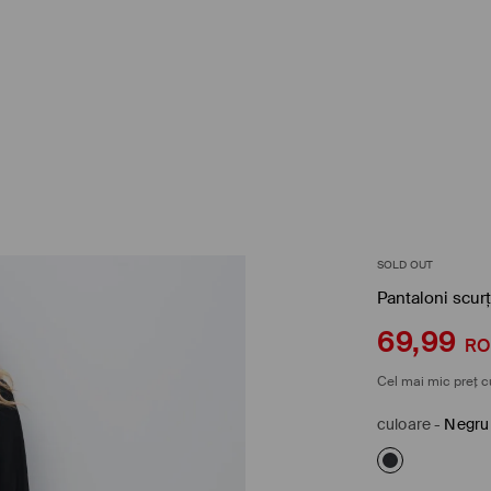
SOLD OUT
Pantaloni scurț
69,99
R
Cel mai mic preț c
culoare
-
Negru