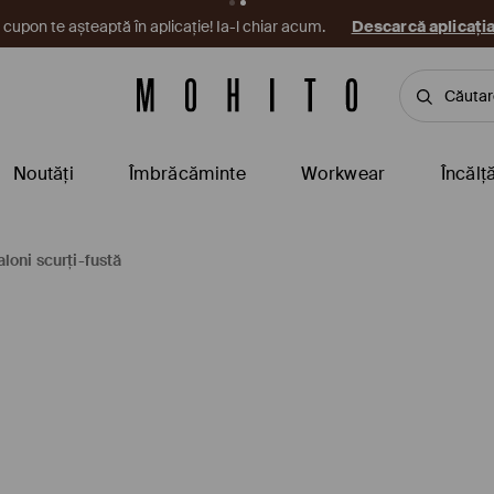
cupon te așteaptă în aplicație! Ia-l chiar acum.
Descarcă aplicați
Noutăți
Îmbrăcăminte
Workwear
Încălț
loni scurți-fustă