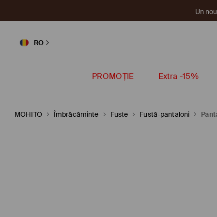
Un nou 
RO
PROMOȚIE
Extra -15%
MOHITO
Îmbrăcăminte
Fuste
Fustă-pantaloni
Panta