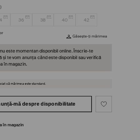
)
4
36
38
40
42
or
Găsește-ți mărimea
nu este momentan disponibil online. Înscrie-te
ă și te vom anunța când este disponibil sau verifică
ea în magazin.
reciat că mărimea este standard.
unță-mă despre disponibilitate
ea în magazin