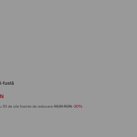
i-fustă
ON
u 30 de zile înainte de reducere
99,99
RON
-30%