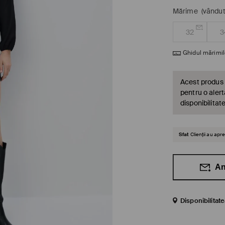
Mărime
(vândut
32
3
Ghidul mărimil
Acest produs 
pentru o alert
disponibilitat
Sfat
Clienții au ap
An
Disponibilitat