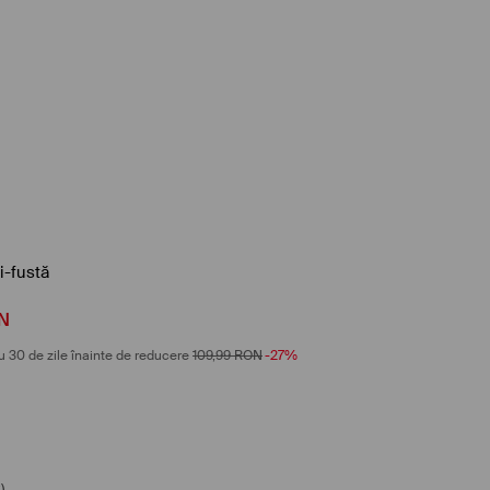
i-fustă
N
u 30 de zile înainte de reducere
109,99
RON
-27%
)