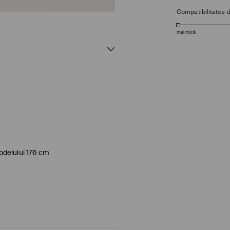
Compatibilitatea 
mai mică
odelului 176 cm