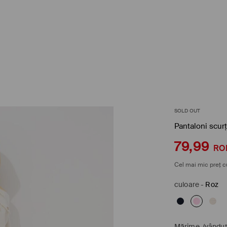
SOLD OUT
Pantaloni scurț
79,99
RO
Cel mai mic preț c
culoare
-
Roz
Mărime
(vândut