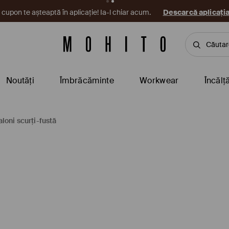
cupon te așteaptă în aplicație! Ia-l chiar acum.
Descarcă aplicați
Noutăți
Îmbrăcăminte
Workwear
Încălț
loni scurți-fustă