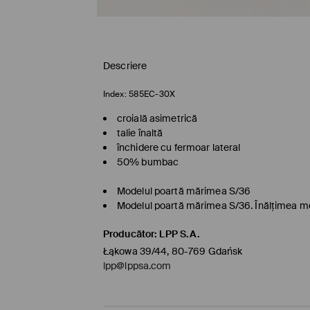
Descriere
Index:
585EC-30X
croială asimetrică
talie înaltă
închidere cu fermoar lateral
50% bumbac
Modelul poartă mărimea S/36
Modelul poartă mărimea S/36. Înălţimea m
Producător
:
LPP S.A.
Łąkowa 39/44, 80-769 Gdańsk
lpp@lppsa.com