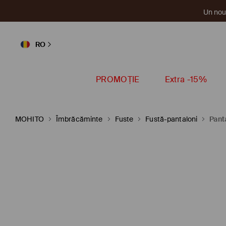
Un nou 
RO
PROMOȚIE
Extra -15%
MOHITO
Îmbrăcăminte
Fuste
Fustă-pantaloni
Panta