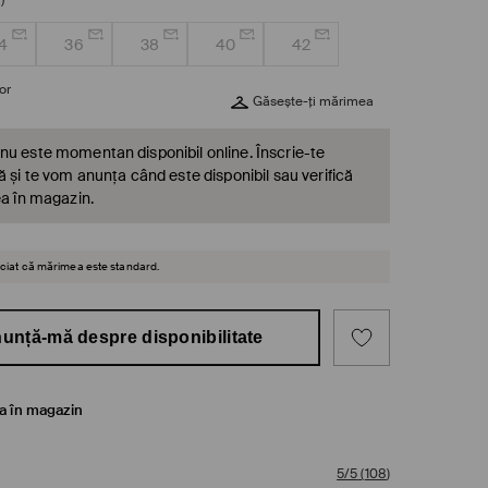
4
36
38
40
42
or
Găsește-ți mărimea
nu este momentan disponibil online. Înscrie-te
ă și te vom anunța când este disponibil sau verifică
ea în magazin.
reciat că mărimea este standard.
unță-mă despre disponibilitate
ea în magazin
5/5
(
108
)