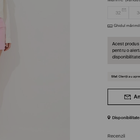
32
3
Ghidul mărimil
Acest produs 
pentru o alert
disponibilitat
Sfat
Clienții au ap
An
Disponibilitat
Recenzii