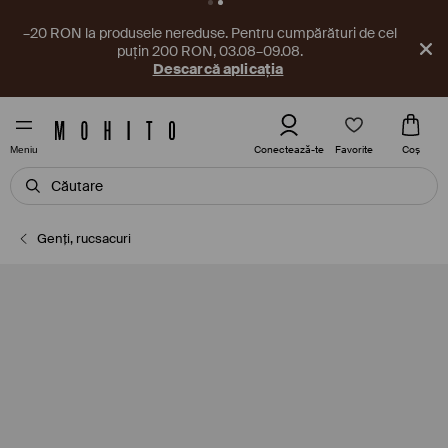
–20 RON la produsele nereduse. Pentru cumpărături de cel
puțin 200 RON, 03.08–09.08.
Descarcă aplicația
Favorite
Conectează-te
Coş
Meniu
Genți, rucsacuri