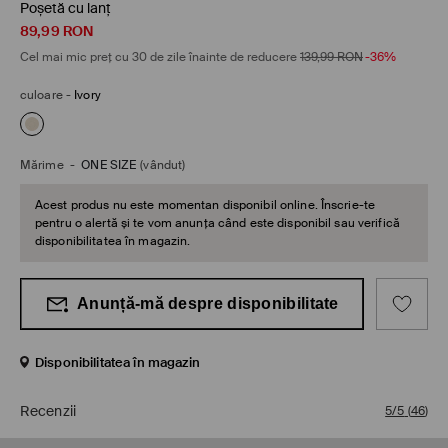
Poșetă cu lanț
89,99
RON
Cel mai mic preț cu 30 de zile înainte de reducere
139,99
RON
-36%
culoare
-
Ivory
Mărime
-
ONE SIZE
(vândut)
Acest produs nu este momentan disponibil online. Înscrie-te
pentru o alertă și te vom anunța când este disponibil sau verifică
disponibilitatea în magazin.
Anunță-mă despre disponibilitate
Disponibilitatea în magazin
Recenzii
5/5
(
46
)