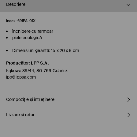
Descriere
Index:
691EA-01X
închidere cu fermoar
piele ecologică
Dimensiuni geantă: 15 x 20 x 8 cm
Producător
:
LPP S.A.
Łąkowa 39/44, 80-769 Gdańsk
lpp@lppsa.com
Compoziție și întreținere
Livrare și retur
Material
:
100% POLIURETAN
Umplutură
:
100% POLIESTER
Politica de expediere
NU SPALAŢI