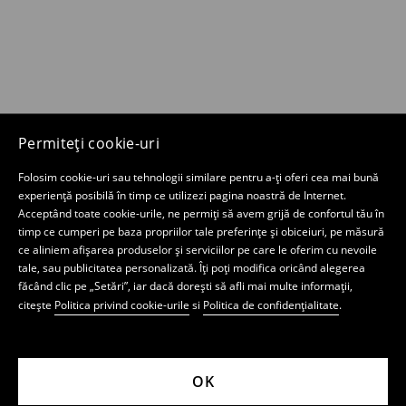
Permiteți cookie-uri
Folosim cookie-uri sau tehnologii similare pentru a-ți oferi cea mai bună
experiență posibilă în timp ce utilizezi pagina noastră de Internet.
Acceptând toate cookie-urile, ne permiți să avem grijă de confortul tău în
timp ce cumperi pe baza propriilor tale preferințe și obiceiuri, pe măsură
ce aliniem afișarea produselor și serviciilor pe care le oferim cu nevoile
tale, sau publicitatea personalizată. Îți poți modifica oricând alegerea
făcând clic pe „Setări”, iar dacă dorești să afli mai multe informații,
citește
Politica privind cookie-urile
si
Politica de confidențialitate
.
OK