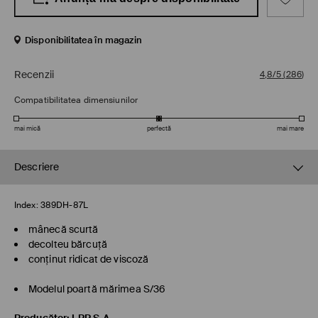
Disponibilitatea în magazin
Recenzii
4,8/5
(
286
)
Compatibilitatea dimensiunilor
mai mică
perfectă
mai mare
Descriere
Index:
389DH-87L
mânecă scurtă
decolteu bărcuță
conținut ridicat de viscoză
Modelul poartă mărimea S/36