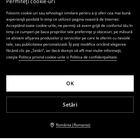
Permiteți cookie-uri
Folosim cookie-uri sau tehnologii similare pentru a-ți oferi cea mai bună
experiență posibilă în timp ce utilizezi pagina noastră de Internet.
Acceptând toate cookie-urile, ne permiți să avem grijă de confortul tău în
timp ce cumperi pe baza propriilor tale preferințe și obiceiuri, pe măsură
ce aliniem afișarea produselor și serviciilor pe care le oferim cu nevoile
tale, sau publicitatea personalizată. Îți poți modifica oricând alegerea
făcând clic pe „Setări”, iar dacă dorești să afli mai multe informații,
citește
Politica privind cookie-urile
si
Politica de confidențialitate
.
OK
Setări
România (Romania)