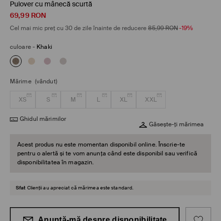
Pulover cu mânecă scurtă
69,99
RON
Cel mai mic preț cu 30 de zile înainte de reducere
85,99
RON
-19%
culoare
-
Khaki
Mărime
(vândut)
XS
S
M
L
XL
XXL
Ghidul mărimilor
Găsește-ți mărimea
Acest produs nu este momentan disponibil online. Înscrie-te
pentru o alertă și te vom anunța când este disponibil sau verifică
disponibilitatea în magazin.
Sfat
Clienții au apreciat că mărimea este standard.
Anunță-mă despre disponibilitate