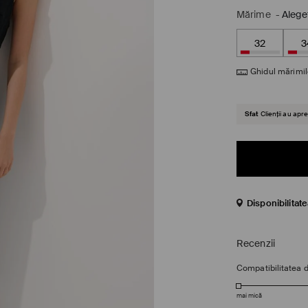
Mărime
-
Alege
32
3
Ghidul mărimil
Sfat
Clienții au ap
Disponibilitat
Recenzii
Compatibilitatea 
mai mică