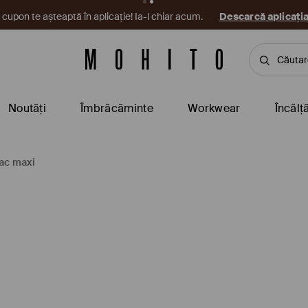
cupon te așteaptă în aplicație! Ia-l chiar acum.
Descarcă aplicați
Noutăți
Îmbrăcăminte
Workwear
Încălț
ac maxi