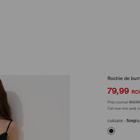
Rochie de bum
79,99
RO
Preț normal
189,99
Cel mai mic preț c
culoare
-
Negru