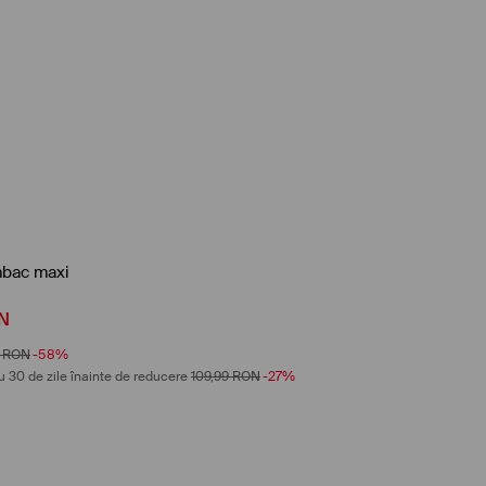
bac maxi
N
RON
-58%
u 30 de zile înainte de reducere
109,99
RON
-27%