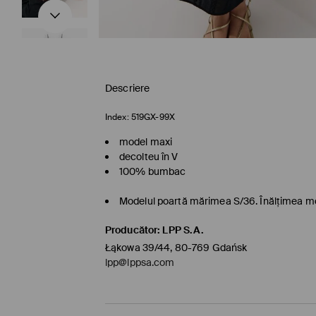
Descriere
Index:
519GX-99X
model maxi
decolteu în V
100% bumbac
Modelul poartă mărimea S/36. Înălţimea mo
Producător
:
LPP S.A.
Łąkowa 39/44, 80-769 Gdańsk
lpp@lppsa.com