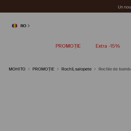
Un nou 
RO
PROMOȚIE
Extra -15%
MOHITO
PROMOȚIE
Rochii, salopete
Rochie de bumb