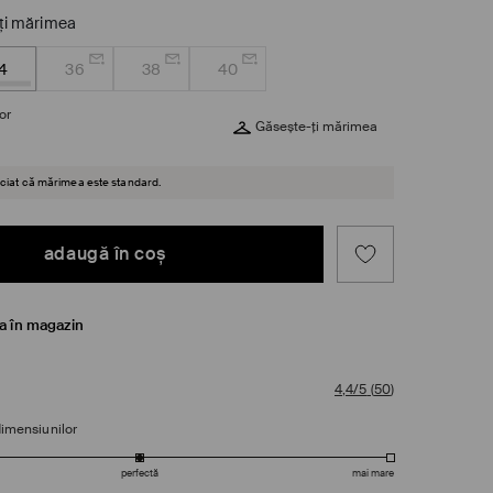
ţi mărimea
4
36
38
40
or
Găsește-ți mărimea
reciat că mărimea este standard.
adaugă în coş
ea în magazin
4,4/5
(
50
)
dimensiunilor
perfectă
mai mare