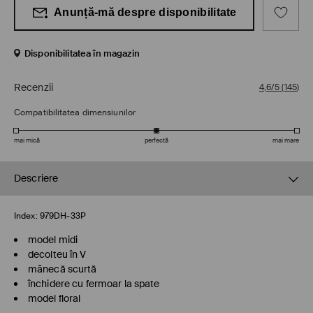
Anunță-mă despre disponibilitate
Disponibilitatea în magazin
Recenzii
4,6/5
(
145
)
Compatibilitatea dimensiunilor
mai mică
perfectă
mai mare
Descriere
Index:
979DH-33P
model midi
decolteu în V
mânecă scurtă
închidere cu fermoar la spate
model floral