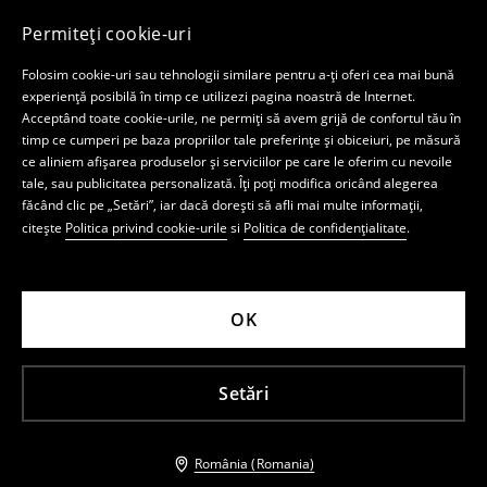
Permiteți cookie-uri
Folosim cookie-uri sau tehnologii similare pentru a-ți oferi cea mai bună
experiență posibilă în timp ce utilizezi pagina noastră de Internet.
Acceptând toate cookie-urile, ne permiți să avem grijă de confortul tău în
timp ce cumperi pe baza propriilor tale preferințe și obiceiuri, pe măsură
ce aliniem afișarea produselor și serviciilor pe care le oferim cu nevoile
tale, sau publicitatea personalizată. Îți poți modifica oricând alegerea
făcând clic pe „Setări”, iar dacă dorești să afli mai multe informații,
citește
Politica privind cookie-urile
si
Politica de confidențialitate
.
OK
Setări
România (Romania)