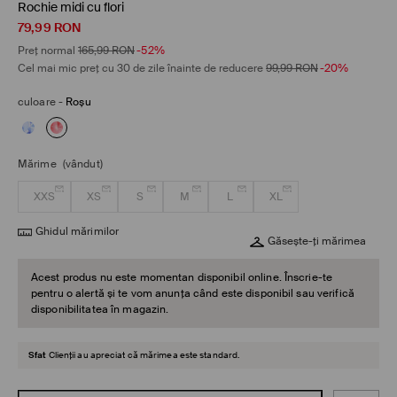
Rochie midi cu flori
79,99
RON
Preț normal
165,99
RON
-52%
Cel mai mic preț cu 30 de zile înainte de reducere
99,99
RON
-20%
culoare
-
Roșu
Mărime
(vândut)
XXS
XS
S
M
L
XL
Ghidul mărimilor
Găsește-ți mărimea
Acest produs nu este momentan disponibil online. Înscrie-te
pentru o alertă și te vom anunța când este disponibil sau verifică
disponibilitatea în magazin.
Sfat
Clienții au apreciat că mărimea este standard.