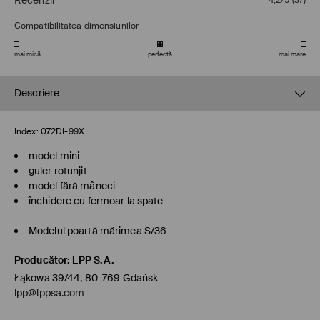
Recenzii
4,2/5
(
37
)
Compatibilitatea dimensiunilor
mai mică
perfectă
mai mare
Descriere
Index:
072DI-99X
model mini
guler rotunjit
model fără mâneci
închidere cu fermoar la spate
Modelul poartă mărimea S/36
Producător
:
LPP S.A.
Łąkowa 39/44, 80-769 Gdańsk
lpp@lppsa.com