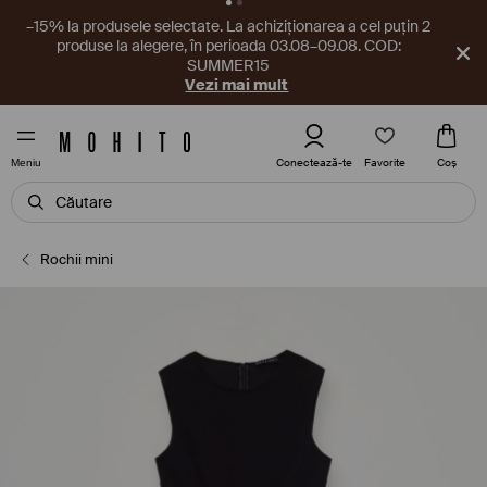
Un nou cupon te așteaptă în aplicație! Ia-l chiar acum.
Descarcă aplicația
Favorite
Conectează-te
Coş
Meniu
Rochii mini