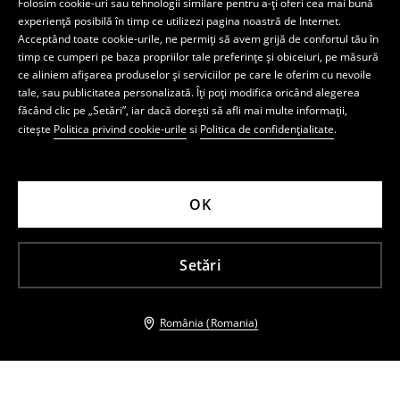
Folosim cookie-uri sau tehnologii similare pentru a-ți oferi cea mai bună
experiență posibilă în timp ce utilizezi pagina noastră de Internet.
Acceptând toate cookie-urile, ne permiți să avem grijă de confortul tău în
timp ce cumperi pe baza propriilor tale preferințe și obiceiuri, pe măsură
ce aliniem afișarea produselor și serviciilor pe care le oferim cu nevoile
tale, sau publicitatea personalizată. Îți poți modifica oricând alegerea
făcând clic pe „Setări”, iar dacă dorești să afli mai multe informații,
citește
Politica privind cookie-urile
si
Politica de confidențialitate
.
OK
Setări
România (Romania)