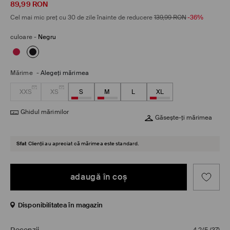
89,99
RON
Cel mai mic preț cu 30 de zile înainte de reducere
139,99
RON
-36%
culoare
-
Negru
Mărime
-
Alegeţi mărimea
XXS
XS
S
M
L
XL
Ghidul mărimilor
Găsește-ți mărimea
Sfat
Clienții au apreciat că mărimea este standard.
adaugă în coş
Disponibilitatea în magazin