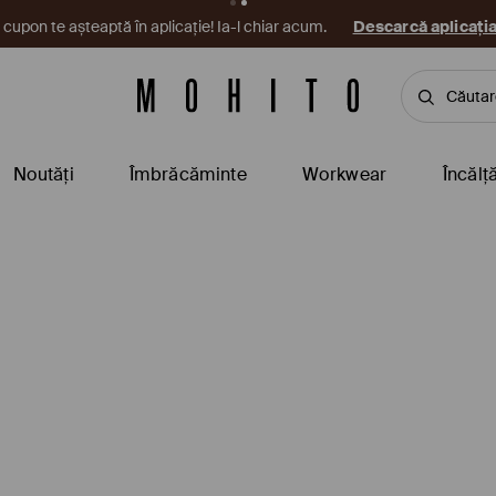
cupon te așteaptă în aplicație! Ia-l chiar acum.
Descarcă aplicați
Noutăți
Îmbrăcăminte
Workwear
Încălț