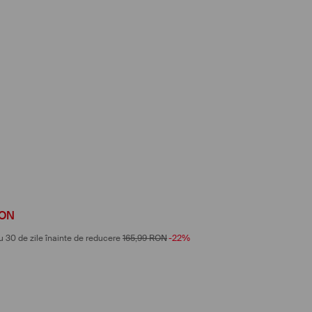
ON
u 30 de zile înainte de reducere
165,99
RON
-22%