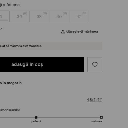
ţi mărimea
4
36
38
40
42
or
Găsește-ți mărimea
reciat că mărimea este standard.
adaugă în coş
ea în magazin
4,8/5
(
54
)
dimensiunilor
perfectă
mai mare