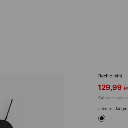
Rochie mini
129,99
R
Cel mai mic preț c
culoare
-
Negru