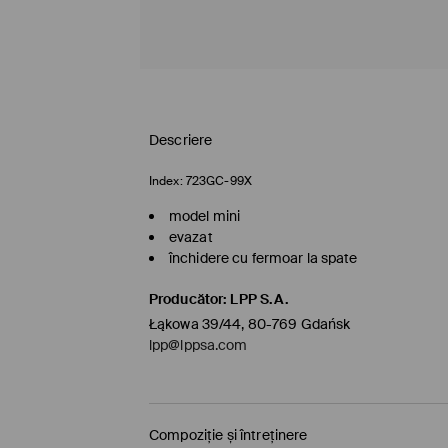
Descriere
Index:
723GC-99X
model mini
evazat
închidere cu fermoar la spate
Producător
:
LPP S.A.
Łąkowa 39/44, 80-769 Gdańsk
lpp@lppsa.com
Compoziție și întreținere