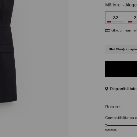
Mărime
-
Alege
32
3
Ghidul mărimil
Sfat
Clienții au ap
Disponibilitat
Recenzii
Compatibilitatea 
mai mică