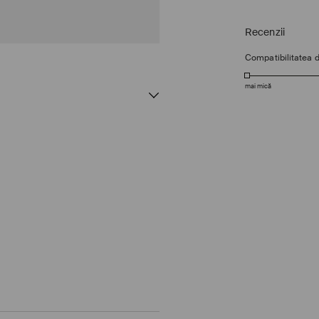
Recenzii
Compatibilitatea 
mai mică