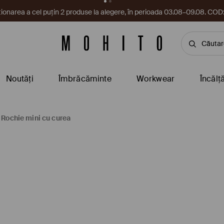
cupon te așteaptă în aplicație! Ia-l chiar acum.
Descarcă aplicați
Noutăți
Îmbrăcăminte
Workwear
Încălț
Rochie mini cu curea