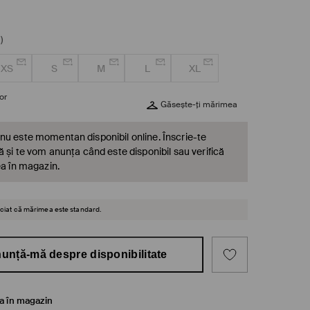
)
XS
S
M
L
XL
or
Găsește-ți mărimea
nu este momentan disponibil online. Înscrie-te
ă și te vom anunța când este disponibil sau verifică
ea în magazin.
reciat că mărimea este standard.
unță-mă despre disponibilitate
ea în magazin