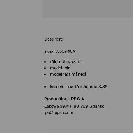
Descriere
Index:
505CY-90M
tăietură evazată
model mini
model fără mâneci
Modelul poartă mărimea S/36
Producător
:
LPP S.A.
Łąkowa 39/44, 80-769 Gdańsk
lpp@lppsa.com