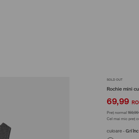
SOLD OUT
Rochie mini cu
69,99
R
Preț normal
159,99
Cel mai mic preț c
culoare
-
Gri înc