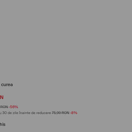
 curea
ON
RON
-56%
u 30 de zile înainte de reducere
75,99
RON
-8%
his