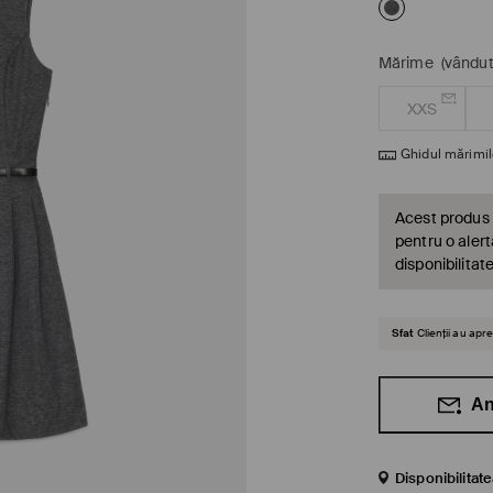
Mărime
(vândut
XXS
Ghidul mărimil
Acest produs 
pentru o alert
disponibilitat
Sfat
Clienții au ap
An
Disponibilitat