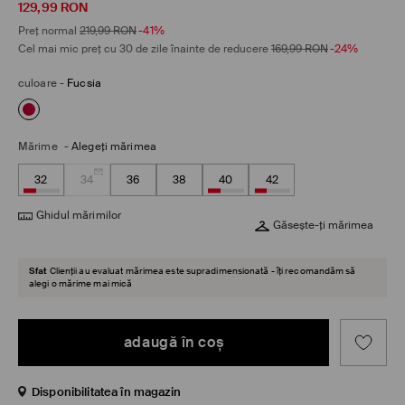
129,99
RON
Preț normal
219,99
RON
-41%
Cel mai mic preț cu 30 de zile înainte de reducere
169,99
RON
-24%
culoare
-
Fucsia
Mărime
-
Alegeţi mărimea
32
34
36
38
40
42
Ghidul mărimilor
Găsește-ți mărimea
Sfat
Clienții au evaluat mărimea este supradimensionată - îți recomandăm să
alegi o mărime mai mică
adaugă în coş
Disponibilitatea în magazin