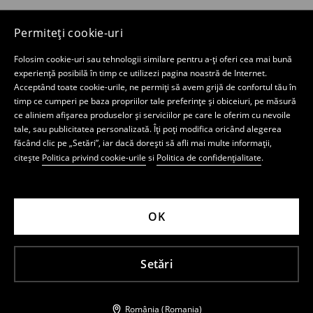
Permiteți cookie-uri
Folosim cookie-uri sau tehnologii similare pentru a-ți oferi cea mai bună
experiență posibilă în timp ce utilizezi pagina noastră de Internet.
Acceptând toate cookie-urile, ne permiți să avem grijă de confortul tău în
timp ce cumperi pe baza propriilor tale preferințe și obiceiuri, pe măsură
ce aliniem afișarea produselor și serviciilor pe care le oferim cu nevoile
tale, sau publicitatea personalizată. Îți poți modifica oricând alegerea
făcând clic pe „Setări”, iar dacă dorești să afli mai multe informații,
citește
Politica privind cookie-urile
si
Politica de confidențialitate
.
OK
Setări
România (Romania)