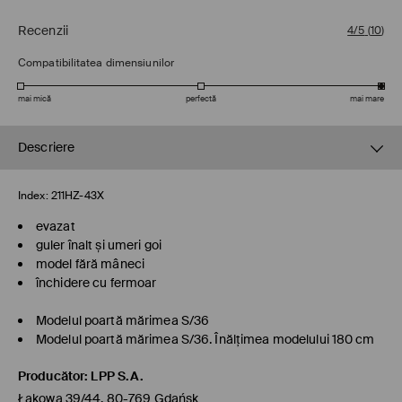
Recenzii
4/5
(
10
)
Compatibilitatea dimensiunilor
mai mică
perfectă
mai mare
Descriere
Index:
211HZ-43X
evazat
guler înalt și umeri goi
model fără mâneci
închidere cu fermoar
Modelul poartă mărimea S/36
Modelul poartă mărimea S/36. Înălţimea modelului 180 cm
Producător
:
LPP S.A.
Łąkowa 39/44, 80-769 Gdańsk