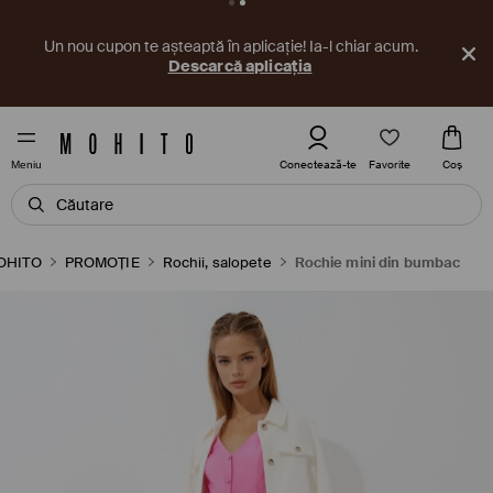
Un nou cupon te așteaptă în aplicație! Ia-l chiar acum.
Descarcă aplicația
Favorite
Conectează-te
Coş
Meniu
OHITO
PROMOȚIE
Rochii, salopete
Rochie mini din bumbac