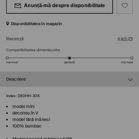
Anunță-mă despre disponibilitate
Disponibilitatea în magazin
Recenzii
4,4/5
(
71
)
Compatibilitatea dimensiunilor
mai mică
perfectă
mai mare
Descriere
Index:
080HH-30X
model mini
decolteu în V
model fără mâneci
100% bumbac