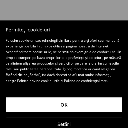
Permiteți cookie-uri
Folosim cookie-uri sau tehnologii similare pentru a-ți oferi cea mai bună
experiență posibilă în timp ce utilizezi pagina noastră de Internet.
Acceptând toate cookie-urile, ne permiți să avem grijă de confortul tău în
timp ce cumperi pe baza propriilor tale preferințe și obiceiuri, pe măsură
ce aliniem afișarea produselor și serviciilor pe care le oferim cu nevoile
tale, sau publicitatea personalizată. Îți poți modifica oricând alegerea
făcând clic pe „Setări”, iar dacă dorești să afli mai multe informații,
citește
Politica privind cookie-urile
si
Politica de confidențialitate
.
OK
Setări