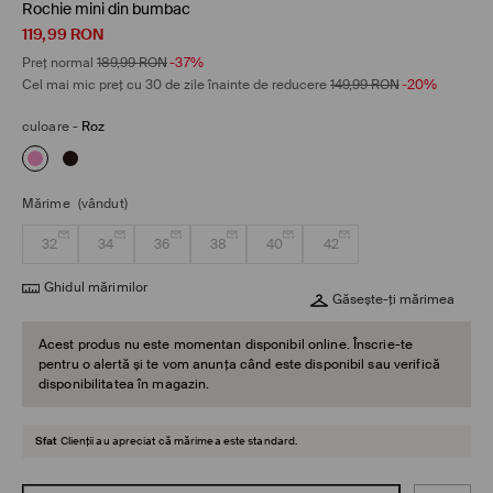
Rochie mini din bumbac
119,99
RON
Preț normal
189,99
RON
-37%
Cel mai mic preț cu 30 de zile înainte de reducere
149,99
RON
-20%
culoare
-
Roz
Mărime
(vândut)
32
34
36
38
40
42
Ghidul mărimilor
Găsește-ți mărimea
Acest produs nu este momentan disponibil online. Înscrie-te
pentru o alertă și te vom anunța când este disponibil sau verifică
disponibilitatea în magazin.
Sfat
Clienții au apreciat că mărimea este standard.