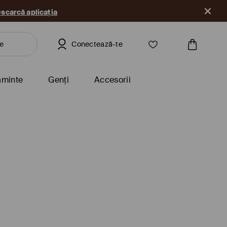
scarcă aplicația
Conectează-te
ăminte
Genți
Accesorii