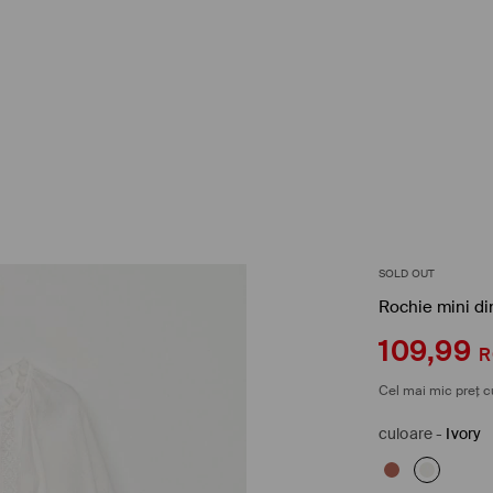
SOLD OUT
Rochie mini d
109,99
R
Cel mai mic preț c
culoare
-
Ivory