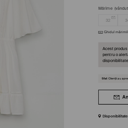
Mărime
(vândut
32
3
Ghidul mărimil
Acest produs 
pentru o alert
disponibilitat
Sfat
Clienții au ap
An
Disponibilitat