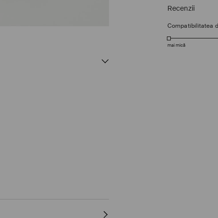
Recenzii
Compatibilitatea 
mai mică