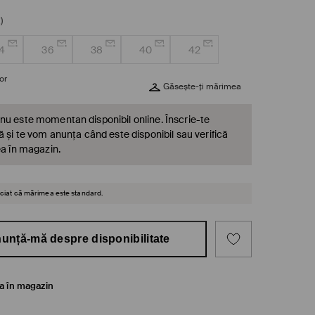
)
4
36
38
40
42
or
Găsește-ți mărimea
nu este momentan disponibil online. Înscrie-te
ă și te vom anunța când este disponibil sau verifică
ea în magazin.
reciat că mărimea este standard.
unță-mă despre disponibilitate
ea în magazin