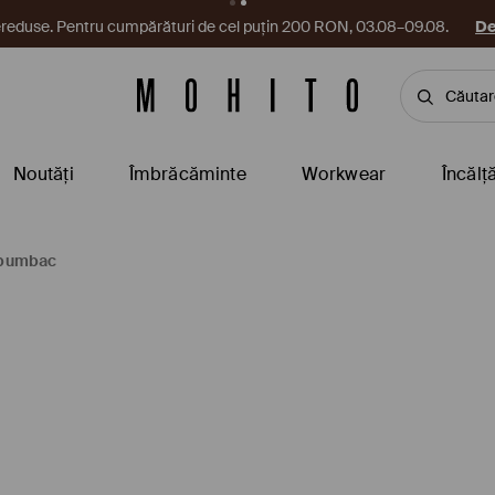
reduse. Pentru cumpărături de cel puțin 200 RON, 03.08–09.08.
De
Noutăți
Îmbrăcăminte
Workwear
Încălț
 bumbac