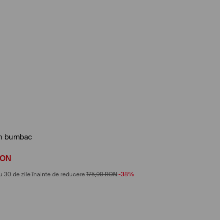
in bumbac
ON
u 30 de zile înainte de reducere
175,99
RON
-38%