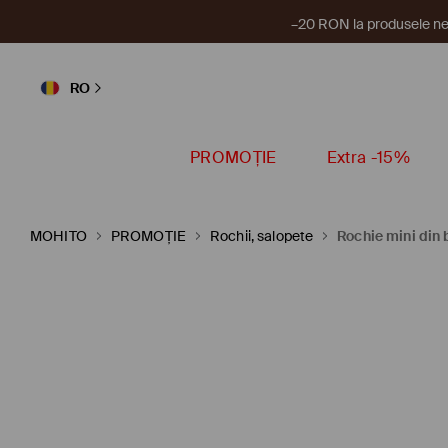
–20 RON la produsele ne
RO
PROMOȚIE
Extra -15%
MOHITO
PROMOȚIE
Rochii, salopete
Rochie mini din