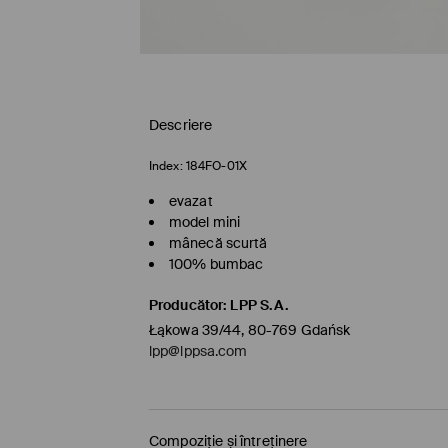
Descriere
Index:
184FO-01X
evazat
model mini
mânecă scurtă
100% bumbac
Producător
:
LPP S.A.
Łąkowa 39/44, 80-769 Gdańsk
lpp@lppsa.com
Compoziție și întreținere