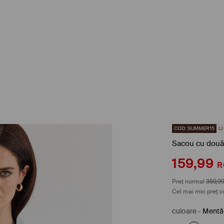
COD: SUMMER15
L
Sacou cu două 
159,99
R
Preț normal
359,9
Cel mai mic preț c
culoare
-
Mentă