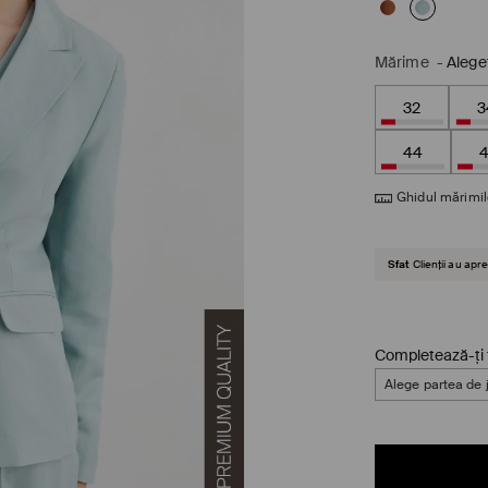
Mărime
-
Alege
32
3
44
Ghidul mărimil
Sfat
Clienții au ap
Completează-ți 
Alege partea de 