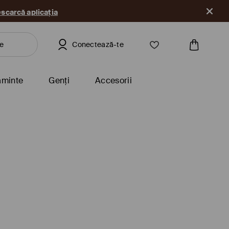
scarcă aplicația
Conectează-te
ăminte
Genți
Accesorii