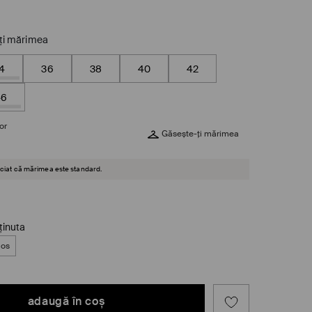
ţi mărimea
4
36
38
40
42
46
or
Găsește-ți mărimea
reciat că mărimea este standard.
ținuta
jos
adaugă în coş