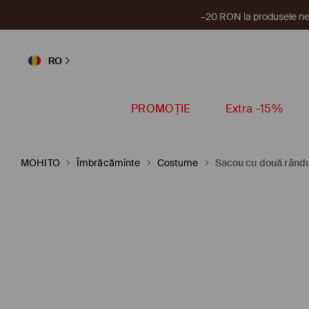
–20 RON la produsele ne
RO
PROMOȚIE
Extra -15%
MOHITO
Îmbrăcăminte
Costume
Sacou cu două rându