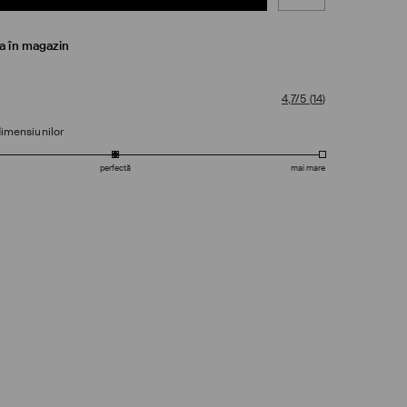
ea în magazin
4,7/5
(
14
)
dimensiunilor
perfectă
mai mare