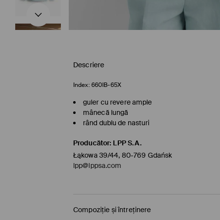
Descriere
Index:
660IB-65X
guler cu revere ample
mânecă lungă
rând dublu de nasturi
Producător
:
LPP S.A.
Łąkowa 39/44, 80-769 Gdańsk
lpp@lppsa.com
Compoziție și întreținere