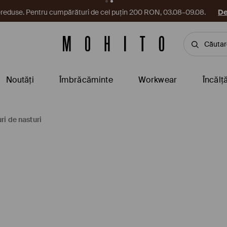
reduse. Pentru cumpărături de cel puțin 200 RON, 03.08–09.08.
De
Noutăți
Îmbrăcăminte
Workwear
Încălț
ri de nasturi