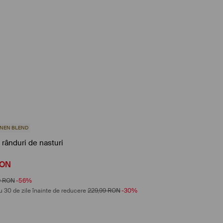
INEN BLEND
rânduri de nasturi
ON
9
RON
-56%
u 30 de zile înainte de reducere
229,99
RON
-30%