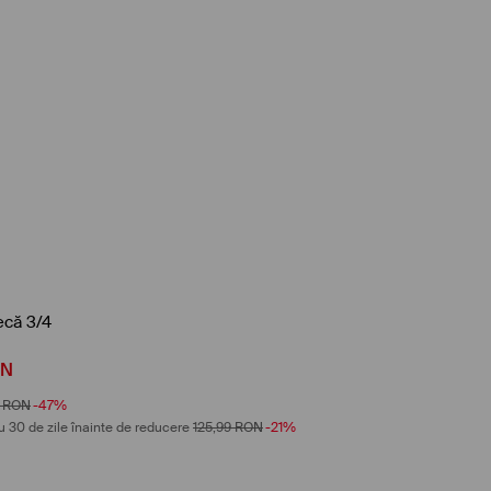
că 3/4
ON
RON
-47%
u 30 de zile înainte de reducere
125,99
RON
-21%