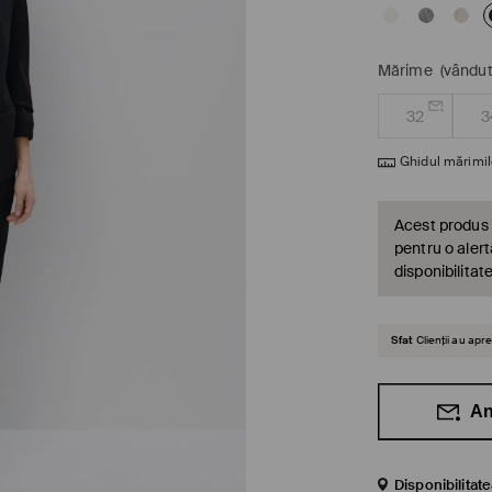
Mărime
(vândut
32
3
Ghidul mărimil
Acest produs 
pentru o alert
disponibilitat
Sfat
Clienții au ap
An
Disponibilitat