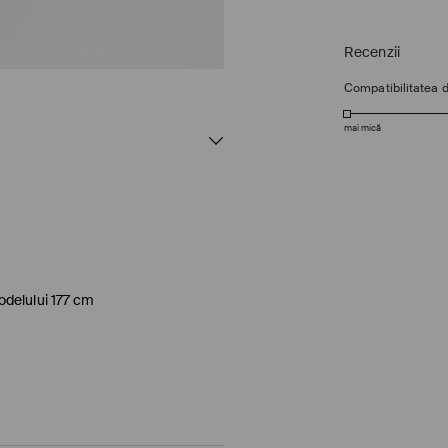
Recenzii
Compatibilitatea 
mai mică
delului 177 cm