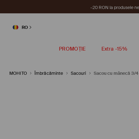
–20 RON la produsele ne
RO
PROMOȚIE
Extra -15%
MOHITO
Îmbrăcăminte
Sacouri
Sacou cu mânecă 3/4