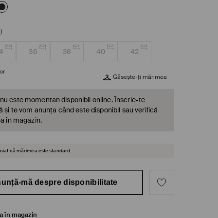
)
4
36
38
40
42
or
Găsește-ți mărimea
nu este momentan disponibil online. Înscrie-te
ă și te vom anunța când este disponibil sau verifică
ea în magazin.
reciat că mărimea este standard.
unță-mă despre disponibilitate
ea în magazin