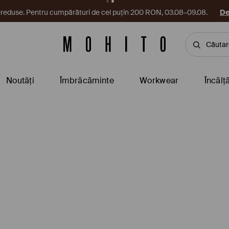
reduse. Pentru cumpărături de cel puțin 200 RON, 03.08–09.08.
De
Noutăți
Îmbrăcăminte
Workwear
Încălț