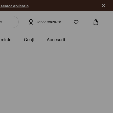
scarcă aplicația
Conectează-te
ăminte
Genți
Accesorii