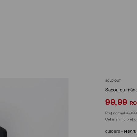
SOLD OUT
Sacou cu mâne
99,99
R
Preț normal
189,99
Cel mai mic preț c
culoare
-
Negru