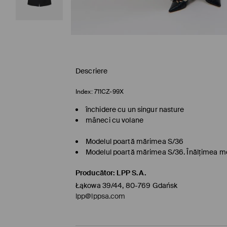
Descriere
Index:
711CZ-99X
închidere cu un singur nasture
mâneci cu volane
Modelul poartă mărimea S/36
Modelul poartă mărimea S/36. Înălţimea mo
Producător
:
LPP S.A.
Łąkowa 39/44, 80-769 Gdańsk
lpp@lppsa.com