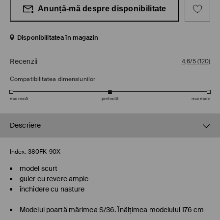
Anunță-mă despre disponibilitate
Disponibilitatea în magazin
Recenzii
4,6/5
(
120
)
Compatibilitatea dimensiunilor
mai mică
perfectă
mai mare
Descriere
Index:
380FK-90X
model scurt
guler cu revere ample
închidere cu nasture
Modelul poartă mărimea S/36. Înălţimea modelului 176 cm