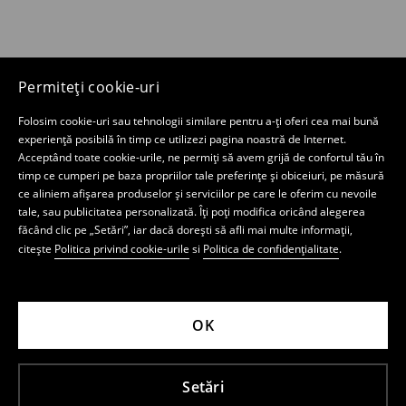
Permiteți cookie-uri
Folosim cookie-uri sau tehnologii similare pentru a-ți oferi cea mai bună
experiență posibilă în timp ce utilizezi pagina noastră de Internet.
Acceptând toate cookie-urile, ne permiți să avem grijă de confortul tău în
timp ce cumperi pe baza propriilor tale preferințe și obiceiuri, pe măsură
ce aliniem afișarea produselor și serviciilor pe care le oferim cu nevoile
tale, sau publicitatea personalizată. Îți poți modifica oricând alegerea
făcând clic pe „Setări”, iar dacă dorești să afli mai multe informații,
citește
Politica privind cookie-urile
si
Politica de confidențialitate
.
OK
Setări