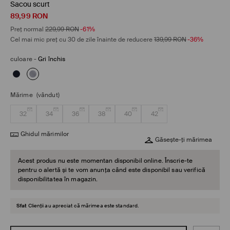
Sacou scurt
89,99
RON
Preț normal
229,99
RON
-61%
Cel mai mic preț cu 30 de zile înainte de reducere
139,99
RON
-36%
culoare
-
Gri închis
Mărime
(vândut)
32
34
36
38
40
42
Ghidul mărimilor
Găsește-ți mărimea
Acest produs nu este momentan disponibil online. Înscrie-te
pentru o alertă și te vom anunța când este disponibil sau verifică
disponibilitatea în magazin.
Sfat
Clienții au apreciat că mărimea este standard.