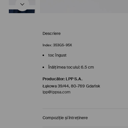
Descriere
Index:
353GS-95X
toc îngust
Înălțimea tocului: 6.5 cm
Producător
:
LPP S.A.
Łąkowa 39/44, 80-769 Gdańsk
lpp@lppsa.com
Compoziție și întreținere