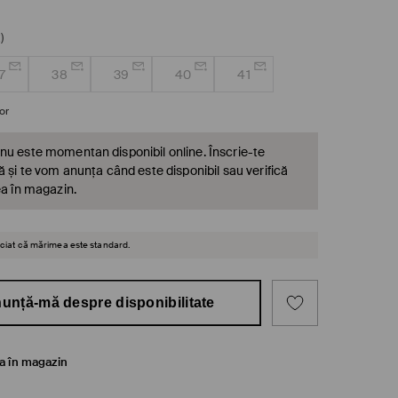
)
7
38
39
40
41
or
nu este momentan disponibil online. Înscrie-te
ă și te vom anunța când este disponibil sau verifică
ea în magazin.
reciat că mărimea este standard.
unță-mă despre disponibilitate
ea în magazin