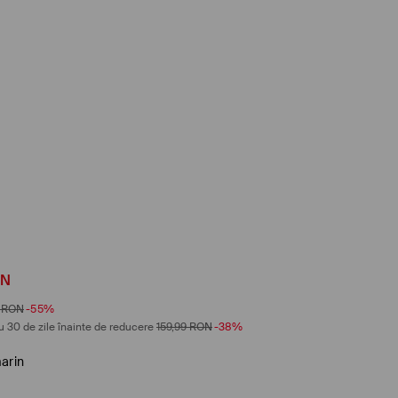
ON
RON
-55%
u 30 de zile înainte de reducere
159,99
RON
-38%
arin