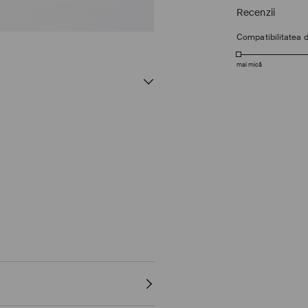
Recenzii
Compatibilitatea 
mai mică