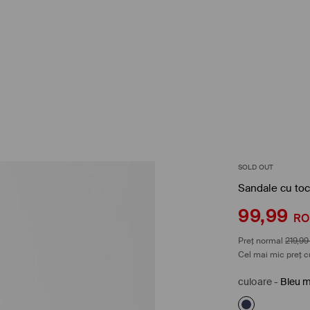
SOLD OUT
Sandale cu toc
99,99
R
Preț normal
219,99
Cel mai mic preț c
culoare
-
Bleu m