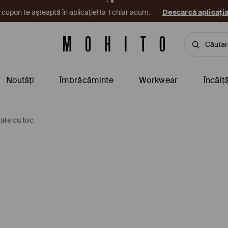
cupon te așteaptă în aplicație! Ia-l chiar acum.
Descarcă aplicați
Noutăți
Îmbrăcăminte
Workwear
Încălț
ale cu toc