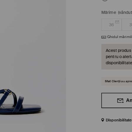
Mărime
(vândut
36
3
Ghidul mărimil
Acest produs 
pentru o alert
disponibilitat
Sfat
Clienții au ap
An
Disponibilitat