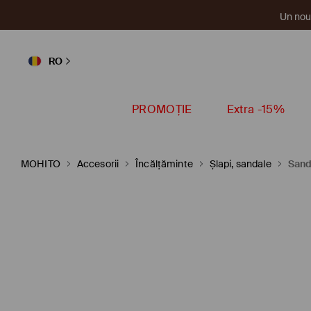
Un nou 
RO
PROMOȚIE
Extra -15%
MOHITO
Accesorii
Încălţăminte
Șlapi, sandale
Sand