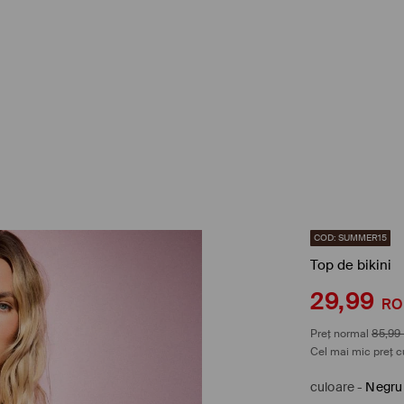
COD: SUMMER15
Top de bikini
29,99
RO
Preț normal
85,99
Cel mai mic preț c
culoare
-
Negru