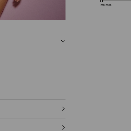
mai mică
AN