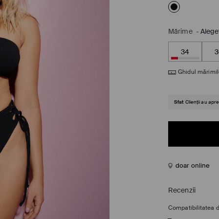
Mărime
-
Alege
34
3
Ghidul mărimil
Sfat
Clienții au ap
doar online
Recenzii
Compatibilitatea 