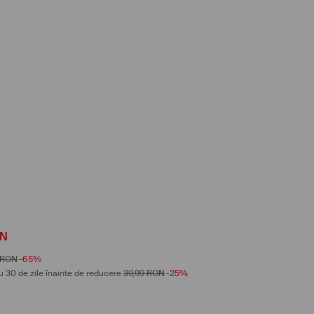
N
RON
-65%
u 30 de zile înainte de reducere
39,99
RON
-25%