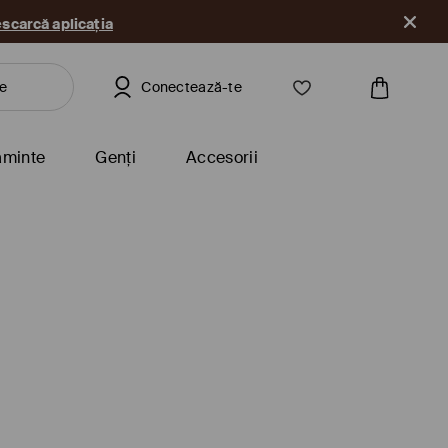
scarcă aplicația
Conectează-te
ăminte
Genți
Accesorii