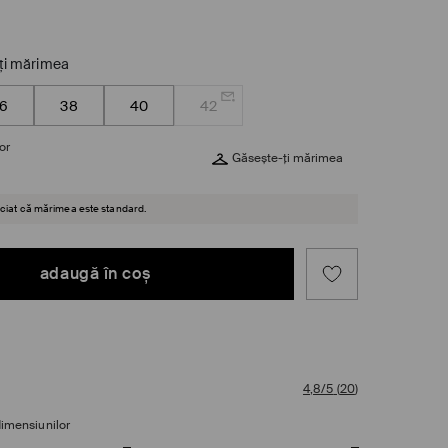
ţi mărimea
6
38
40
42
or
Găsește-ți mărimea
reciat că mărimea este standard.
adaugă în coş
4,8/5
(
20
)
dimensiunilor