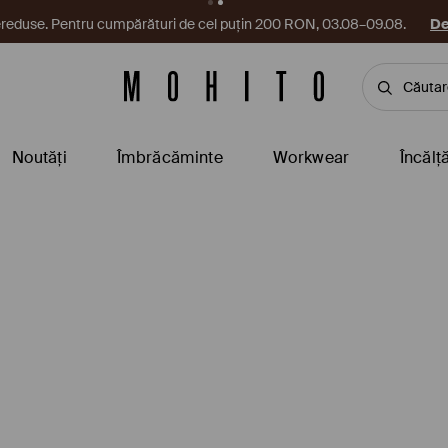
reduse. Pentru cumpărături de cel puțin 200 RON, 03.08–09.08.
De
Noutăți
Îmbrăcăminte
Workwear
Încălț