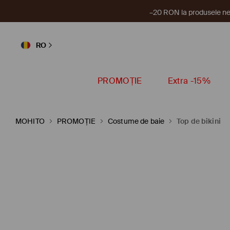
–20 RON la produsele ne
RO
PROMOȚIE
Extra -15%
MOHITO
PROMOȚIE
Costume de baie
Top de bikini