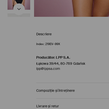
Descriere
Index:
219EV-99X
Producător
:
LPP S.A.
Łąkowa 39/44, 80-769 Gdańsk
lpp@lppsa.com
Compoziție și întreținere
PRIMUL MATERIAL
:
87% POLIAMIDĂ, 13% ELASTAN
Livrare și retur
PRIMA CAPTUSEALA
:
90% POLIESTER, 10% ELAST