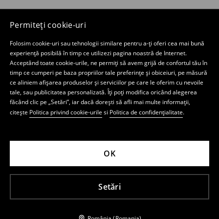
Permiteți cookie-uri
Folosim cookie-uri sau tehnologii similare pentru a-ți oferi cea mai bună
experiență posibilă în timp ce utilizezi pagina noastră de Internet.
Acceptând toate cookie-urile, ne permiți să avem grijă de confortul tău în
timp ce cumperi pe baza propriilor tale preferințe și obiceiuri, pe măsură
ce aliniem afișarea produselor și serviciilor pe care le oferim cu nevoile
tale, sau publicitatea personalizată. Îți poți modifica oricând alegerea
făcând clic pe „Setări”, iar dacă dorești să afli mai multe informații,
citește
Politica privind cookie-urile
si
Politica de confidențialitate
.
OK
Setări
România (Romania)