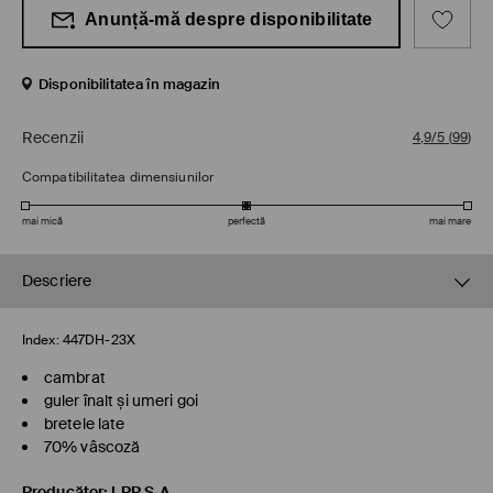
Anunță-mă despre disponibilitate
Disponibilitatea în magazin
Recenzii
4,9/5
(
99
)
Compatibilitatea dimensiunilor
mai mică
perfectă
mai mare
Descriere
Index:
447DH-23X
cambrat
guler înalt și umeri goi
bretele late
70% vâscoză
Producător
:
LPP S.A.