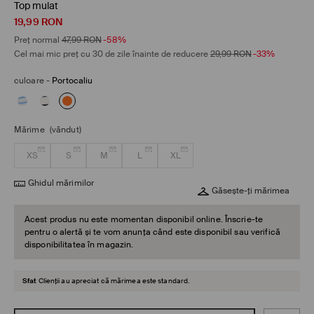
Top mulat
19,99
RON
Preț normal
47,99
RON
-58%
Cel mai mic preț cu 30 de zile înainte de reducere
29,99
RON
-33%
culoare
-
Portocaliu
Mărime
(vândut)
XS
S
M
L
XL
Ghidul mărimilor
Găsește-ți mărimea
Acest produs nu este momentan disponibil online. Înscrie-te
pentru o alertă și te vom anunța când este disponibil sau verifică
disponibilitatea în magazin.
Sfat
Clienții au apreciat că mărimea este standard.