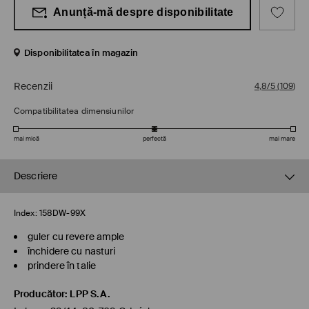
Anunță-mă despre disponibilitate
Disponibilitatea în magazin
Recenzii
4,8/5
(
109
)
Compatibilitatea dimensiunilor
mai mică
perfectă
mai mare
Descriere
Index:
158DW-99X
guler cu revere ample
închidere cu nasturi
prindere în talie
Producător
:
LPP S.A.