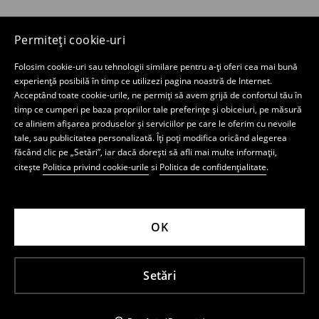
Permiteți cookie-uri
Folosim cookie-uri sau tehnologii similare pentru a-ți oferi cea mai bună
experiență posibilă în timp ce utilizezi pagina noastră de Internet.
Acceptând toate cookie-urile, ne permiți să avem grijă de confortul tău în
timp ce cumperi pe baza propriilor tale preferințe și obiceiuri, pe măsură
ce aliniem afișarea produselor și serviciilor pe care le oferim cu nevoile
tale, sau publicitatea personalizată. Îți poți modifica oricând alegerea
făcând clic pe „Setări”, iar dacă dorești să afli mai multe informații,
citește
Politica privind cookie-urile
si
Politica de confidențialitate
.
OK
Setări