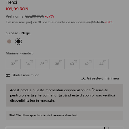
Trenci
109,99
RON
Preț normal
329,99
RON
-67%
Cel mai mic preț cu 30 de zile înainte de reducere
159,99
RON
-31%
culoare
-
Negru
Mărime
(vândut)
32
34
36
38
40
42
44
Ghidul mărimilor
Găsește-ți mărimea
Acest produs nu este momentan disponibil online. Înscrie-te
pentru o alertă și te vom anunța când este disponibil sau verifică
disponibilitatea în magazin.
Sfat
Clienții au apreciat că mărimea este standard.