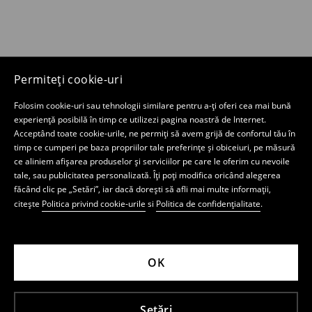
Permiteți cookie-uri
Folosim cookie-uri sau tehnologii similare pentru a-ți oferi cea mai bună
experiență posibilă în timp ce utilizezi pagina noastră de Internet.
Acceptând toate cookie-urile, ne permiți să avem grijă de confortul tău în
timp ce cumperi pe baza propriilor tale preferințe și obiceiuri, pe măsură
ce aliniem afișarea produselor și serviciilor pe care le oferim cu nevoile
tale, sau publicitatea personalizată. Îți poți modifica oricând alegerea
făcând clic pe „Setări”, iar dacă dorești să afli mai multe informații,
citește
Politica privind cookie-urile
si
Politica de confidențialitate
.
OK
Setări