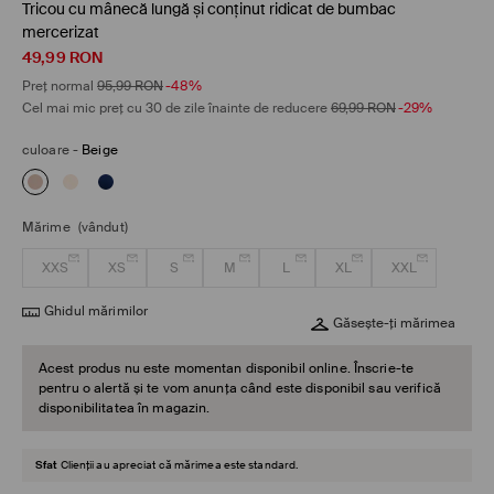
Tricou cu mânecă lungă și conținut ridicat de bumbac
mercerizat
49,99
RON
Preț normal
95,99
RON
-48%
Cel mai mic preț cu 30 de zile înainte de reducere
69,99
RON
-29%
culoare
-
Beige
Mărime
(vândut)
XXS
XS
S
M
L
XL
XXL
Ghidul mărimilor
Găsește-ți mărimea
Acest produs nu este momentan disponibil online. Înscrie-te
pentru o alertă și te vom anunța când este disponibil sau verifică
disponibilitatea în magazin.
Sfat
Clienții au apreciat că mărimea este standard.