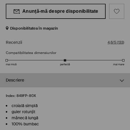
Anunță-mă despre disponibilitate
Disponibilitatea în magazin
Recenzii
4,6/5
(
133
)
Compatibilitatea dimensiunilor
mai mică
perfectă
mai mare
Descriere
Index:
849FP-80X
croială simplă
guler rotunjit
mânecă lungă
100% bumbac