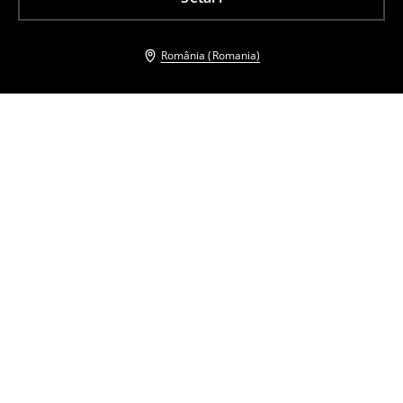
România (Romania)
Și alți clienți au ales
Tricou cu mânecă lungă și conținut ridicat de bumbac mercerizat
Tricou din bumbac
49
,
99
RON
109
,
99
RON
Preț normal
95,99
RON
Cel mai mic preț cu 30 de zile înainte de
reducere
69,99
RON