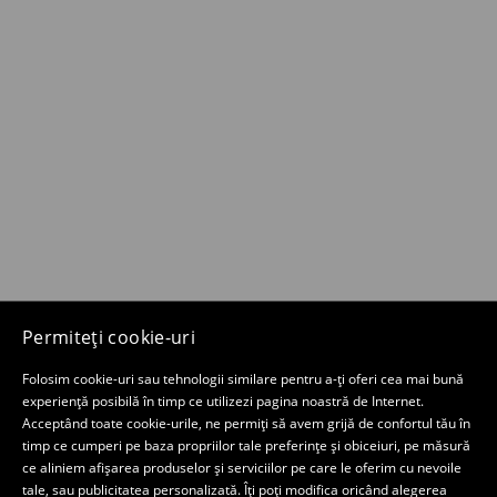
Permiteți cookie-uri
Folosim cookie-uri sau tehnologii similare pentru a-ți oferi cea mai bună
experiență posibilă în timp ce utilizezi pagina noastră de Internet.
Acceptând toate cookie-urile, ne permiți să avem grijă de confortul tău în
timp ce cumperi pe baza propriilor tale preferințe și obiceiuri, pe măsură
ce aliniem afișarea produselor și serviciilor pe care le oferim cu nevoile
tale, sau publicitatea personalizată. Îți poți modifica oricând alegerea