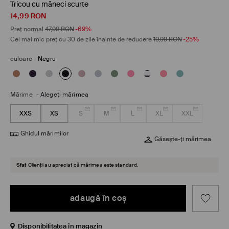
Tricou cu mâneci scurte
14,99
RON
Preț normal
47,99
RON
-69%
Cel mai mic preț cu 30 de zile înainte de reducere
19,99
RON
-25%
culoare
-
Negru
Mărime
-
Alegeţi mărimea
XXS
XS
S
M
L
XL
XXL
Ghidul mărimilor
Găsește-ți mărimea
Sfat
Clienții au apreciat că mărimea este standard.
adaugă în coş
Disponibilitatea în magazin