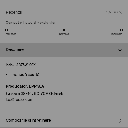
Recenzii
4,7/5
(
662
)
Compatibilitatea dimensiunilor
mai mică
perfectă
mai mare
Descriere
Index:
8876W-99X
mânecă scurtă
Producător
:
LPP S.A.
Łąkowa 39/44, 80-769 Gdańsk
lpp@lppsa.com
Compoziție și întreținere