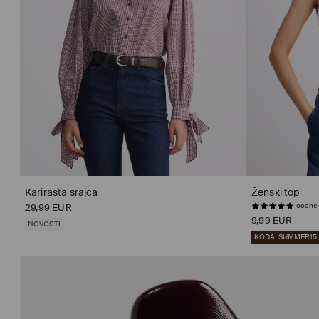
Karirasta srajca
Ženski top
ocene 
29,99 EUR
9,99 EUR
NOVOSTI
KODA: SUMMER15