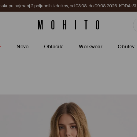
 nakupu najmanj 2 poljubnih izdelkov, od 03.08. do 09.08.2026. KODA
E
Novo
Oblačila
Workwear
Obutev