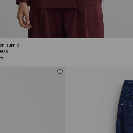
ni suknjič
 EUR
TI