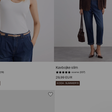
Kavbojke slim
(18)
ocene (337)
29,99 EUR
KODA: SUMMER15