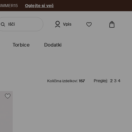
: SUMMER15
Oglejte si več
Vpis
Torbice
Dodatki
Količina izdelkov
:
157
Preglej
:
2
3
4