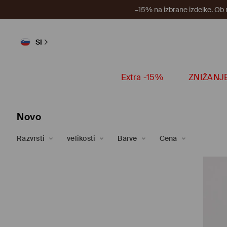
–15% na izbrane izdelke. Ob
SI
Extra -15%
ZNIŽANJ
Novo
Razvrsti
velikosti
Barve
Cena