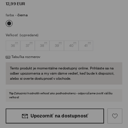
12,99
EUR
farba
-
čierna
Veľkosť
(vypredané)
36
37
38
39
40
41
Tabuľka rozmerov
Tento produkt je momentálne nedostupný online. Prihláste sa na
odber upozornenia a my vám dáme vedieť, keď bude k dispozícii,
alebo si overte dostupnosť v obchode.
Tip
Zákazníci hodnotili veľkosť ako podhodnotenú - odporúčame zvoliť väčšiu
veľkosť
Upozorniť na dostupnosť