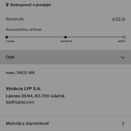
Dostupnosť v predajni
Recenzie
4,7/5
(
3
)
Kompatibilita veľkosti
menšie
perfektné
väčšie
Opis
Index:
516CE-99X
Výrobca
:
LPP S.A.
Łąkowa 39/44, 80-769 Gdańsk
lpp@lppsa.com
Materiál a starostlivosť