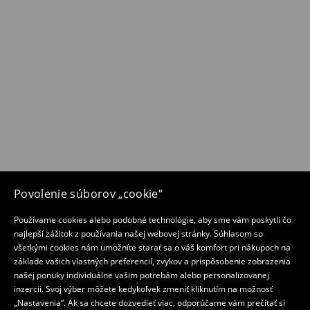
Povolenie súborov „cookie“
Používame cookies alebo podobné technológie, aby sme vám poskytli čo
najlepší zážitok z používania našej webovej stránky. Súhlasom so
všetkými cookies nám umožníte starať sa o váš komfort pri nákupoch na
základe vašich vlastných preferencií, zvykov a prispôsobenie zobrazenia
našej ponuky individuálne vašim potrebám alebo personalizovanej
inzercii. Svoj výber môžete kedykoľvek zmeniť kliknutím na možnosť
„Nastavenia“. Ak sa chcete dozvedieť viac, odporúčame vám prečítať si