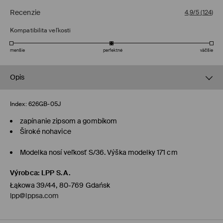
Recenzie
4,9/5
(
124
)
Kompatibilita veľkosti
menšie
perfektné
väčšie
Opis
Index:
626GB-05J
zapínanie zipsom a gombíkom
Široké nohavice
Modelka nosí veľkosť S/36. Výška modelky 171 cm
Výrobca
:
LPP S.A.
Łąkowa 39/44, 80-769 Gdańsk
lpp@lppsa.com