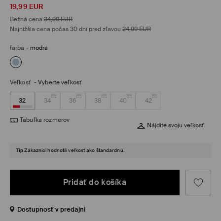
19,99
EUR
Bežná cena
34,99
EUR
Najnižšia cena počas 30 dní pred zľavou
24,99
EUR
farba
-
modrá
Veľkosť
-
Vyberte veľkosť
32
34
36
38
40
42
Tabuľka rozmerov
Nájdite svoju veľkosť
Tip
Zákazníci hodnotili veľkosť ako štandardnú.
Pridať do košíka
Dostupnosť v predajni