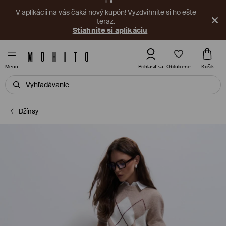
V aplikácii na vás čaká nový kupón! Vyzdvihnite si ho ešte
teraz.
Stiahnite si aplikáciu
Obľúbené
Prihlásiť sa
Košík
Menu
Džínsy