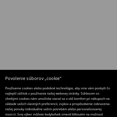
Povolenie súborov „cookie“
Používame cookies alebo podobné technológie, aby sme vám poskytli čo
najlepší zážitok z používania našej webovej stránky. Súhlasom so
všetkými cookies nám umožníte starať sa o váš komfort pri nákupoch na
základe vašich vlastných preferencií, zvykov a prispôsobenie zobrazenia
našej ponuky individuálne vašim potrebám alebo personalizovanej
inzercii. Svoj výber môžete kedykoľvek zmeniť kliknutím na možnosť