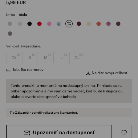
5,99
EUR
farba
-
biela
Veľkosť
(vypredané)
XS
S
M
L
XL
Tabuľka rozmerov
Nájdite svoju veľkosť
Tento produkt je momentálne nedostupný online. Prihláste sa na
odber upozornenia a my vám dáme vedieť, keď bude k dispozícii,
alebo si overte dostupnosť v obchode.
Tip
Zákazníci hodnotili veľkosť ako štandardnú.
Upozorniť na dostupnosť