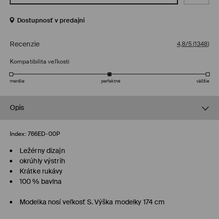
Dostupnosť v predajni
Recenzie
4,8/5
(
1348
)
Kompatibilita veľkosti
menšie
perfektné
väčšie
Opis
Index:
766ED-00P
Ležérny dizajn
okrúhly výstrih
Krátke rukávy
100 % bavlna
Modelka nosí veľkosť S. Výška modelky 174 cm