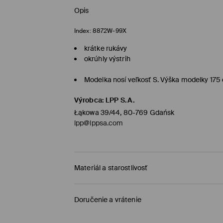
Opis
Index:
8872W-99X
krátke rukávy
okrúhly výstrih
Modelka nosí veľkosť S. Výška modelky 175
Výrobca
:
LPP S.A.
Łąkowa 39/44, 80-769 Gdańsk
lpp@lppsa.com
Materiál a starostlivosť
Vrchný materiál
:
95% BAVLNA, 5% ELASTAN
Doručenie a vrátenie
VÝROBOK SA NESMIE BIELIŤ
Zásada dodania