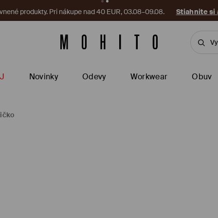
vnené produkty. Pri nákupe nad 40 EUR, 03.08–09.08.
Stiahnite si
J
Novinky
Odevy
Workwear
Obuv
ričko