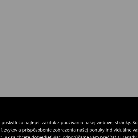
požiadavkám alebo predstavám
a
venskej Republiky. Prineste si s
ebo potvrdenie objednávky.
e nám tovar naspäť.
ných predajniach. Prosím,
oskytli čo najlepší zážitok z používania našej webovej stránky. S
í, zvykov a prispôsobenie zobrazenia našej ponuky individuálne va
“. Ak sa chcete dozvedieť viac, odporúčame vám prečítať si Zásad