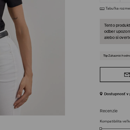
Tabuľka rozme
Tento produkt
odber upozorn
alebo si over
Tip
Zákazníci hodno
Dostupnosť v 
Recenzie
Kompatibilita veľk