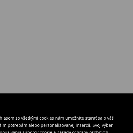
úhlasom so všetkými cookies nám umožníte starať sa o váš
šim potrebám alebo personalizovanej inzercii. Svoj výber
y používania súborov cookie a Zásady ochrany osobných