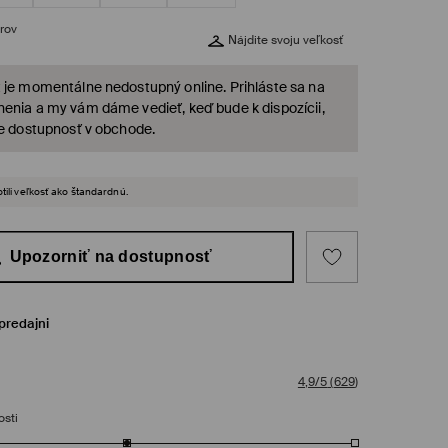
rov
Nájdite svoju veľkosť
 je momentálne nedostupný online. Prihláste sa na
enia a my vám dáme vedieť, keď bude k dispozícii,
te dostupnosť v obchode.
tili veľkosť ako štandardnú.
Upozorniť na dostupnosť
predajni
4,9/5
(
629
)
osti