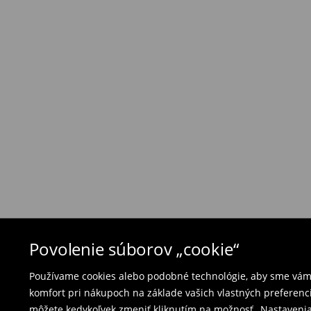
Zásada vrátenia tovaru
Ak objednané výrobky nezodpovedajú Vašim 
môžete ich vrátiť do 30 dní od dátumu dodani
- na ktoromkoľvek obchode MOHITO v rámci Slo
tovarom aj doklad o jeho zakúpení/ faktúru, al
- vyplňte on-line formulár na vrátenie a pošlit
Plavky a pyžamá nie je možné vrátiť v kamen
použite online formulár na vrátenie tovaru.
⟶
Vrátenie a výmena
Povolenie súborov „cookie“
Používame cookies alebo podobné technológie, aby sme vám p
komfort pri nákupoch na základe vašich vlastných preferenci
môžete kedykoľvek zmeniť kliknutím na možnosť „Nastavenia