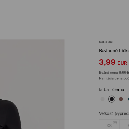
SOLD OUT
Bavlnené tričk
3,99
EUR
Bežná cena
8,99
Najnižšia cena poč
farba
-
čierna
Veľkosť
(vypred
XS