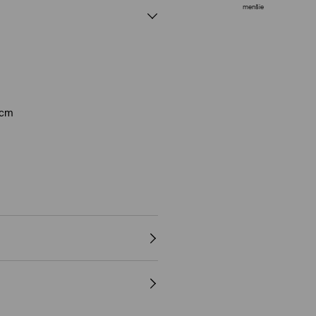
menšie
 cm