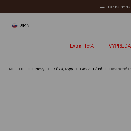
–4 EUR na nezľa
SK
Extra -15%
VÝPREDA
MOHITO
Odevy
Tričká, topy
Basic tričká
Bavlnené t