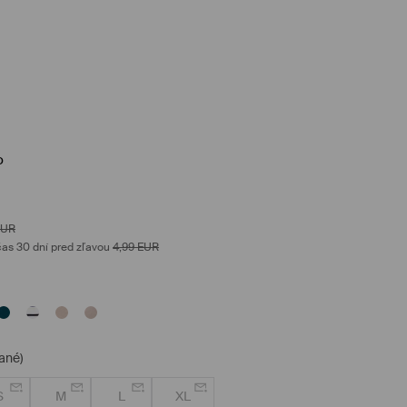
o
EUR
as 30 dní pred zľavou
4,99
EUR
ané)
S
M
L
XL