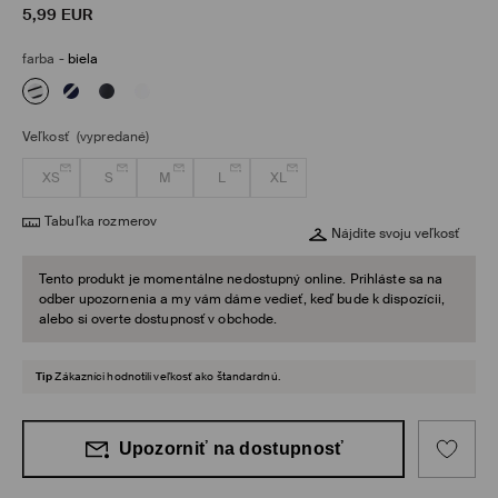
5,99
EUR
farba
-
biela
Veľkosť
(vypredané)
XS
S
M
L
XL
Tabuľka rozmerov
Nájdite svoju veľkosť
Tento produkt je momentálne nedostupný online. Prihláste sa na
odber upozornenia a my vám dáme vedieť, keď bude k dispozícii,
alebo si overte dostupnosť v obchode.
Tip
Zákazníci hodnotili veľkosť ako štandardnú.
Upozorniť na dostupnosť