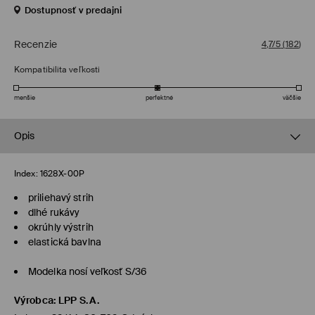
Dostupnosť v predajni
Recenzie
4,7/5
(
182
)
Kompatibilita veľkosti
menšie
perfektné
väčšie
Opis
Index:
1628X-00P
priliehavý strih
dlhé rukávy
okrúhly výstrih
elastická bavlna
Modelka nosí veľkosť S/36
Výrobca
:
LPP S.A.