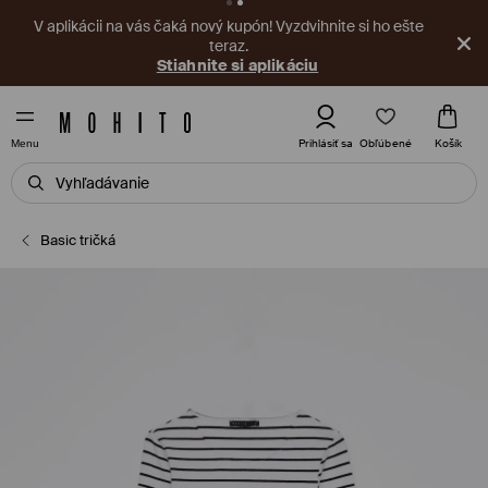
V aplikácii na vás čaká nový kupón! Vyzdvihnite si ho ešte
teraz.
Stiahnite si aplikáciu
Obľúbené
Prihlásiť sa
Košík
Menu
Basic tričká