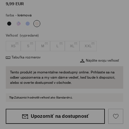
9,99
EUR
farba
-
krémová
Veľkosť
(vypredané)
XS
S
M
L
XL
XXL
Tabuľka rozmerov
Nájdite svoju veľkosť
Tento produkt je momentálne nedostupný online. Prihláste sa na
odber upozornenia a my vám dáme vedieť, keď bude k dispozícii,
alebo si overte dostupnosť v obchode.
Tip
Zákazníci hodnotili veľkosť ako štandardnú.
Upozorniť na dostupnosť