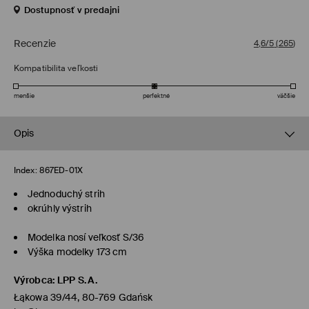
Dostupnosť v predajni
Recenzie
4,6/5
(
265
)
Kompatibilita veľkosti
menšie
perfektné
väčšie
Opis
Index:
867ED-01X
Jednoduchý strih
okrúhly výstrih
Modelka nosí veľkosť S/36
Výška modelky 173 cm
Výrobca
:
LPP S.A.
Łąkowa 39/44, 80-769 Gdańsk