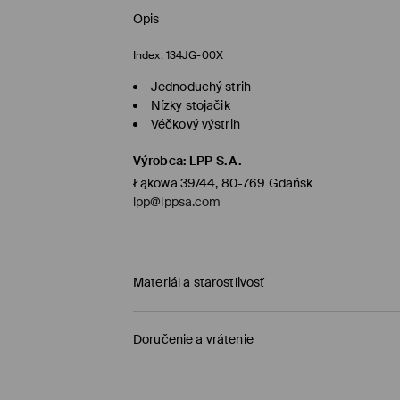
Opis
Index:
134JG-00X
Jednoduchý strih
Nízky stojačik
Véčkový výstrih
Výrobca
:
LPP S.A.
Łąkowa 39/44, 80-769 Gdańsk
lpp@lppsa.com
Materiál a starostlivosť
PRVÝ MATERIÁL
:
55% ĽAN, 45% VISKÓZA
Doručenie a vrátenie
Zásada dodania