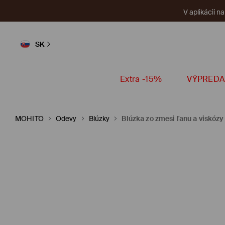
V aplikácii n
SK
Extra -15%
VÝPREDA
MOHITO
Odevy
Blúzky
Blúzka zo zmesi ľanu a viskózy