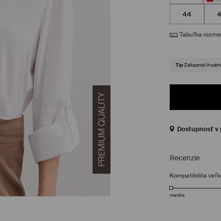
44
Tabuľka rozme
Tip
Zákazníci hodno
Dostupnosť v 
Recenzie
Kompatibilita veľk
menšie