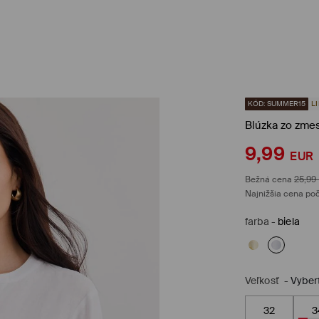
KÓD: SUMMER15
L
Blúzka zo zmes
9,99
EUR
Bežná cena
25,99
Najnižšia cena poč
farba
-
biela
Veľkosť
-
Vyber
32
3