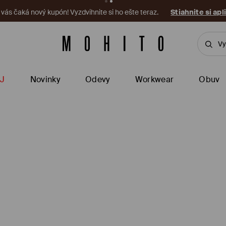
a vás čaká nový kupón! Vyzdvihnite si ho ešte teraz.
Stiahnite si apl
J
Novinky
Odevy
Workwear
Obuv