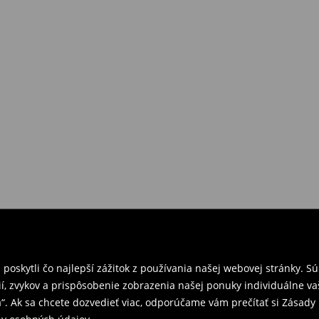
požiadavkám alebo predstavám
a
venskej Republiky. Prineste si s
ebo potvrdenie objednávky.
e nám tovar naspäť.
ných predajniach. Prosím,
oskytli čo najlepší zážitok z používania našej webovej stránky. S
í, zvykov a prispôsobenie zobrazenia našej ponuky individuálne va
“. Ak sa chcete dozvedieť viac, odporúčame vám prečítať si Zásad