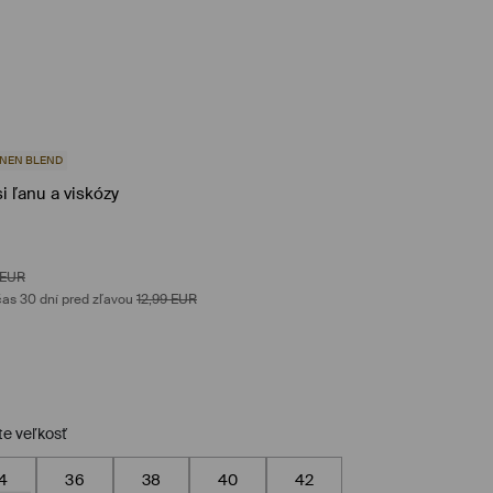
INEN BLEND
i ľanu a viskózy
EUR
as 30 dní pred zľavou
12,99
EUR
te veľkosť
4
36
38
40
42