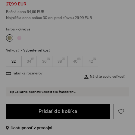
27,99
EUR
Bežná cena
54,99
EUR
Najnižšia cena počas 30 dní pred zľavou
29,99
EUR
farba
-
olivová
Veľkosť
-
Vyberte veľkosť
32
34
36
38
40
42
Tabuľka rozmerov
Nájdite svoju veľkosť
Tip
Zákazníci hodnotili veľkosť ako štandardnú.
Pridať do košíka
Dostupnosť v predajni