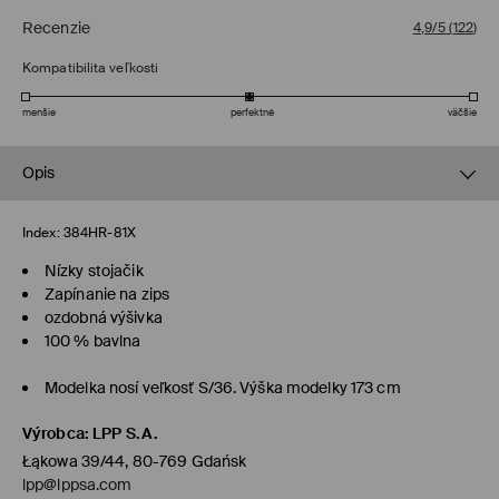
Recenzie
4,9/5
(
122
)
Kompatibilita veľkosti
menšie
perfektné
väčšie
Opis
Index:
384HR-81X
Nízky stojačik
Zapínanie na zips
ozdobná výšivka
100 % bavlna
Modelka nosí veľkosť S/36. Výška modelky 173 cm
Výrobca
:
LPP S.A.
Łąkowa 39/44, 80-769 Gdańsk
lpp@lppsa.com