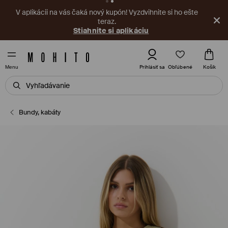
V aplikácii na vás čaká nový kupón! Vyzdvihnite si ho ešte
teraz.
Stiahnite si aplikáciu
Obľúbené
Prihlásiť sa
Košík
Menu
Bundy, kabáty