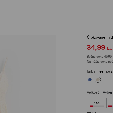
Čipkované midi
34,99
EU
Bežná cena
49,99
Najnižšia cena poč
farba
-
krémová
Veľkosť
-
Vyber
XXS