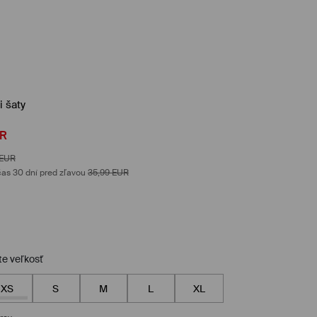
 šaty
R
EUR
as 30 dní pred zľavou
35,99
EUR
te veľkosť
XS
S
M
L
XL