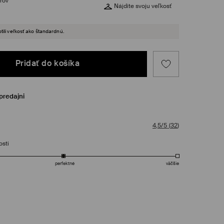
rov
Nájdite svoju veľkosť
tili veľkosť ako štandardnú.
Pridať do košíka
predajni
4,5/5
(
32
)
osti
perfektné
väčšie