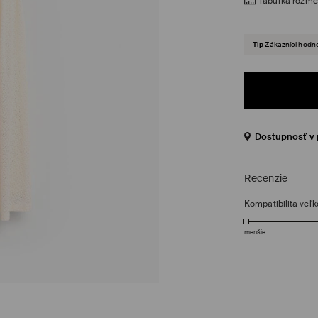
Tabuľka rozme
Tip
Zákazníci hodno
Dostupnosť v 
Recenzie
Kompatibilita veľk
menšie