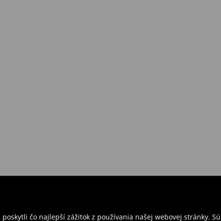
požiadavkám alebo predstavám
a
venskej Republiky. Prineste si s
ebo potvrdenie objednávky.
e nám tovar naspäť.
ných predajniach. Prosím,
oskytli čo najlepší zážitok z používania našej webovej stránky. S