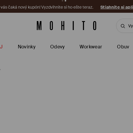
a vás čaká nový kupón! Vyzdvihnite si ho ešte teraz.
Stiahnite si apl
J
Novinky
Odevy
Workwear
Obuv
y