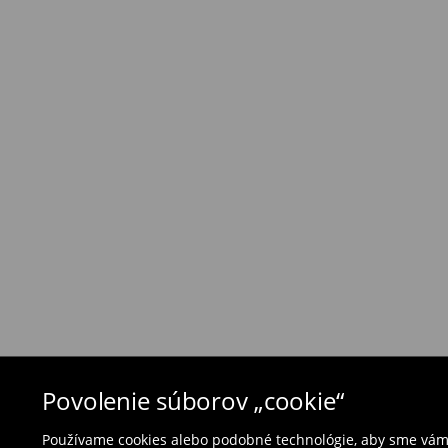
⟶
Náklady na dopravu a dodacia doba
Zásada vrátenia tovaru
Ak objednané výrobky nezodpovedajú Vašim 
môžete ich vrátiť do 30 dní od dátumu dodani
- na ktoromkoľvek obchode MOHITO v rámci Slo
tovarom aj doklad o jeho zakúpení/ faktúru, al
- vyplňte on-line formulár na vrátenie a pošlit
Plavky a pyžamá nie je možné vrátiť v kamen
použite online formulár na vrátenie tovaru.
⟶
Vrátenie a výmena
Povolenie súborov „cookie“
Používame cookies alebo podobné technológie, aby sme vám p