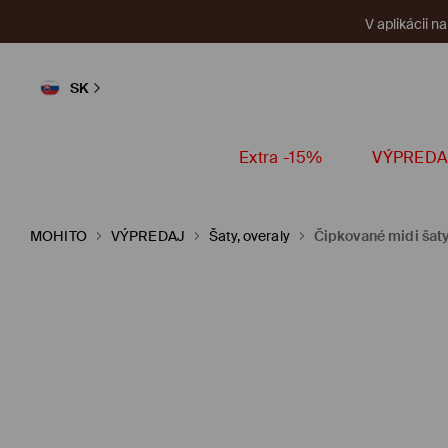
V aplikácii n
SK
Extra -15%
VÝPREDA
MOHITO
VÝPREDAJ
Šaty, overaly
Čipkované midi šat