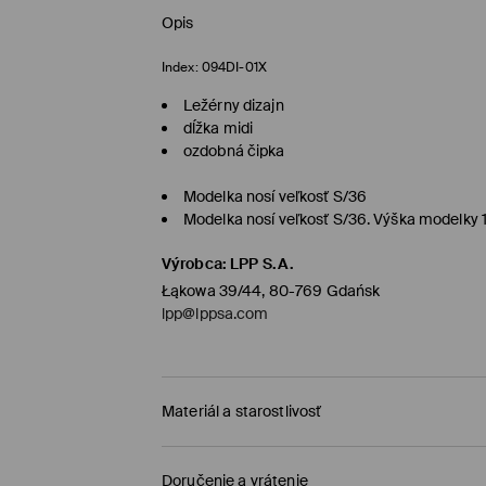
Opis
Index:
094DI-01X
Ležérny dizajn
dĺžka midi
ozdobná čipka
Modelka nosí veľkosť S/36
Modelka nosí veľkosť S/36. Výška modelky
Výrobca
:
LPP S.A.
Łąkowa 39/44, 80-769 Gdańsk
lpp@lppsa.com
Materiál a starostlivosť
PRVÝ MATERIÁL
:
75% BAVLNA, 25% POLYESTER
Doručenie a vrátenie