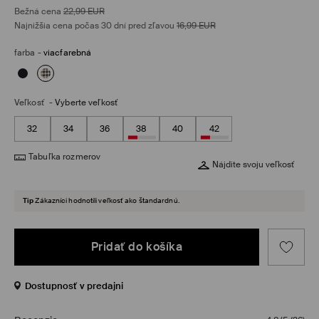
Bežná cena
22,99
EUR
Najnižšia cena počas 30 dní pred zľavou
16,99
EUR
farba
-
viacfarebná
Veľkosť
-
Vyberte veľkosť
32
34
36
38
40
42
Tabuľka rozmerov
Nájdite svoju veľkosť
Tip
Zákazníci hodnotili veľkosť ako štandardnú.
Pridať do košíka
Dostupnosť v predajni