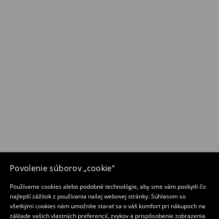
Povolenie súborov „cookie“
Používame cookies alebo podobné technológie, aby sme vám poskytli čo
najlepší zážitok z používania našej webovej stránky. Súhlasom so
všetkými cookies nám umožníte starať sa o váš komfort pri nákupoch na
základe vašich vlastných preferencií, zvykov a prispôsobenie zobrazenia