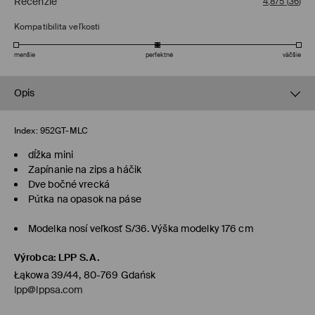
Recenzie
4,8/5
(
36
)
Kompatibilita veľkosti
menšie
perfektné
väčšie
Opis
Index:
952GT-MLC
dĺžka mini
Zapínanie na zips a háčik
Dve bočné vrecká
Pútka na opasok na páse
Modelka nosí veľkosť S/36. Výška modelky 176 cm
Výrobca
:
LPP S.A.
Łąkowa 39/44, 80-769 Gdańsk
lpp@lppsa.com