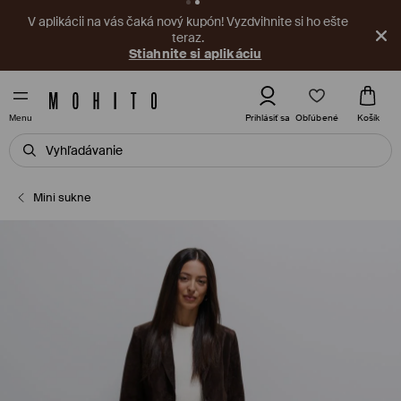
V aplikácii na vás čaká nový kupón! Vyzdvihnite si ho ešte
teraz.
Stiahnite si aplikáciu
Obľúbené
Prihlásiť sa
Košík
Menu
Mini sukne