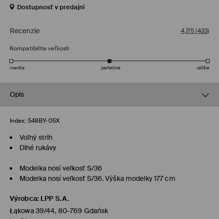
Dostupnosť v predajni
Recenzie
4,7/5
(
433
)
Kompatibilita veľkosti
menšie
perfektné
väčšie
Opis
Index:
548BY-05X
Voľný strih
Dlhé rukávy
Modelka nosí veľkosť S/36
Modelka nosí veľkosť S/36. Výška modelky 177 cm
Výrobca
:
LPP S.A.
Łąkowa 39/44, 80-769 Gdańsk