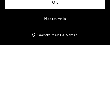
OK
Nastavenia
Slovenská republika (Slovakia)
Ostatní zákazníci si tiež vybrali
Hladký sveter
Hladký sveter