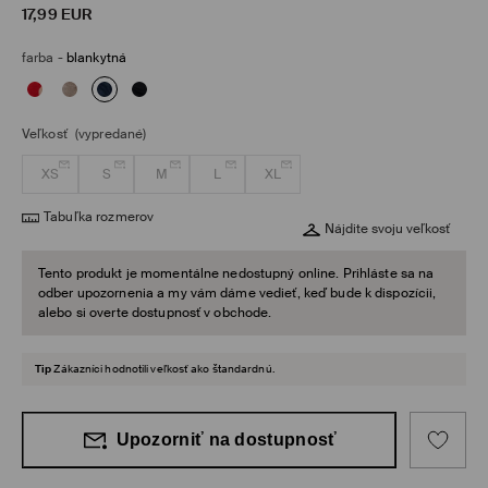
17,99
EUR
farba
-
blankytná
Veľkosť
(vypredané)
XS
S
M
L
XL
Tabuľka rozmerov
Nájdite svoju veľkosť
Tento produkt je momentálne nedostupný online. Prihláste sa na
odber upozornenia a my vám dáme vedieť, keď bude k dispozícii,
alebo si overte dostupnosť v obchode.
Tip
Zákazníci hodnotili veľkosť ako štandardnú.
Upozorniť na dostupnosť