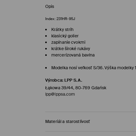
Opis
Index:
231HR-95J
Krátky strih
klasický golier
zapínanie cvokmi
krátke široké rukávy
mercerizovaná bavlna
Modelka nosí veľkosť S/36. Výška modelky
Výrobca
:
LPP S.A.
Łąkowa 39/44, 80-769 Gdańsk
lpp@lppsa.com
Materiál a starostlivosť