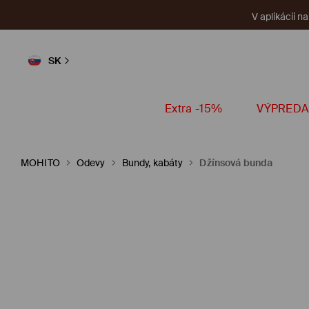
V aplikácii n
SK
Extra -15%
VÝPREDA
MOHITO
Odevy
Bundy, kabáty
Džínsová bunda