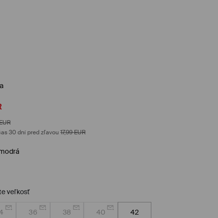
a
R
EUR
as 30 dní pred zľavou
17,99
EUR
 modrá
te veľkosť
4
36
38
40
42