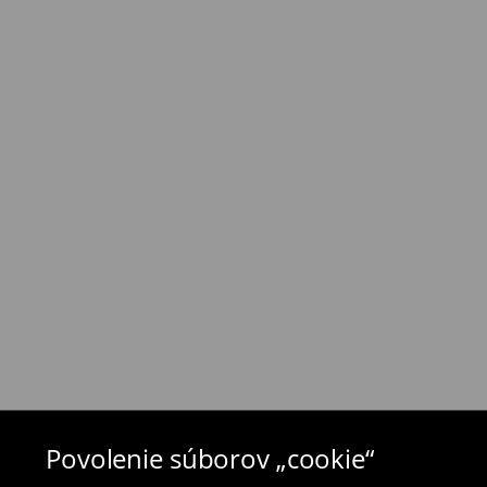
⟶
Náklady na dopravu a dodacia doba
Zásada vrátenia tovaru
Ak objednané výrobky nezodpovedajú Vašim 
môžete ich vrátiť do 30 dní od dátumu dodani
- na ktoromkoľvek obchode MOHITO v rámci Slo
tovarom aj doklad o jeho zakúpení/ faktúru, al
- vyplňte on-line formulár na vrátenie a pošlit
Plavky a pyžamá nie je možné vrátiť v kamen
použite online formulár na vrátenie tovaru.
⟶
Vrátenie a výmena
Povolenie súborov „cookie“