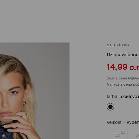
MALÁ ZÁSOBA
Džínsová bund
14,99
EU
Bežná cena
39,99
Najnižšia cena poč
farba
-
oceľovo
Veľkosť
-
Vyber
32
3