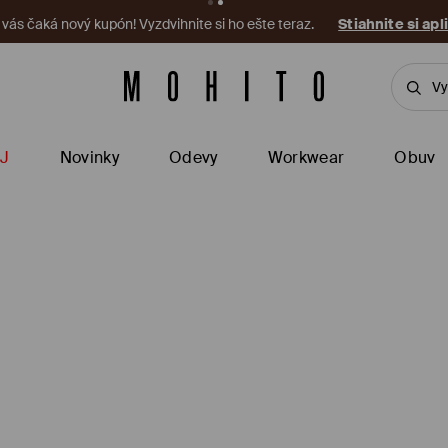
a vás čaká nový kupón! Vyzdvihnite si ho ešte teraz.
Stiahnite si apl
J
Novinky
Odevy
Workwear
Obuv