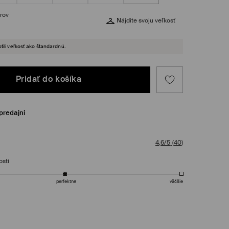
rov
Nájdite svoju veľkosť
tili veľkosť ako štandardnú.
Pridať do košíka
predajni
4,6/5
(
40
)
osti
perfektné
väčšie