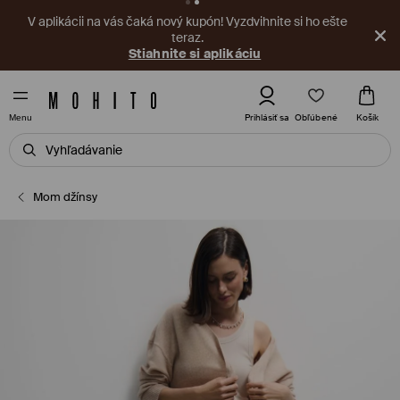
V aplikácii na vás čaká nový kupón! Vyzdvihnite si ho ešte
teraz.
Stiahnite si aplikáciu
Obľúbené
Prihlásiť sa
Košík
Menu
Mom džínsy