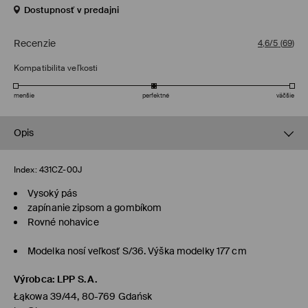
Dostupnosť v predajni
Recenzie
4,6/5
(
69
)
Kompatibilita veľkosti
menšie
perfektné
väčšie
Opis
Index:
431CZ-00J
Vysoký pás
zapínanie zipsom a gombíkom
Rovné nohavice
Modelka nosí veľkosť S/36. Výška modelky 177 cm
Výrobca
:
LPP S.A.
Łąkowa 39/44, 80-769 Gdańsk