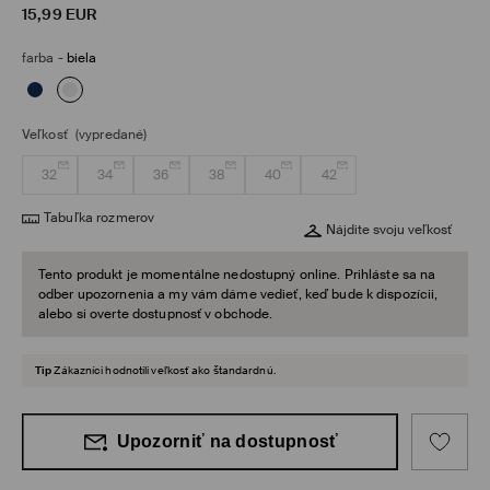
15,99
EUR
farba
-
biela
Veľkosť
(vypredané)
32
34
36
38
40
42
Tabuľka rozmerov
Nájdite svoju veľkosť
Tento produkt je momentálne nedostupný online. Prihláste sa na
odber upozornenia a my vám dáme vedieť, keď bude k dispozícii,
alebo si overte dostupnosť v obchode.
Tip
Zákazníci hodnotili veľkosť ako štandardnú.
Upozorniť na dostupnosť