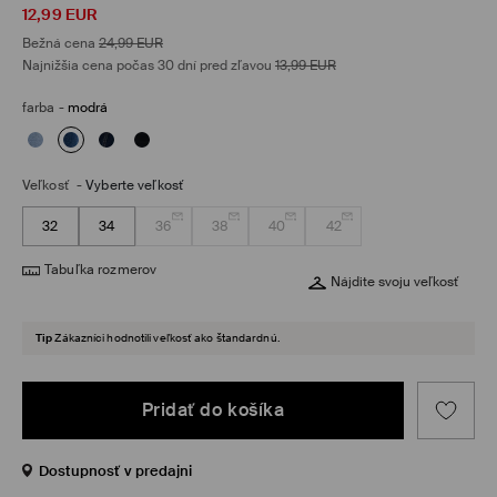
12,99
EUR
Bežná cena
24,99
EUR
Najnižšia cena počas 30 dní pred zľavou
13,99
EUR
farba
-
modrá
Veľkosť
-
Vyberte veľkosť
32
34
36
38
40
42
Tabuľka rozmerov
Nájdite svoju veľkosť
Tip
Zákazníci hodnotili veľkosť ako štandardnú.
Pridať do košíka
Dostupnosť v predajni