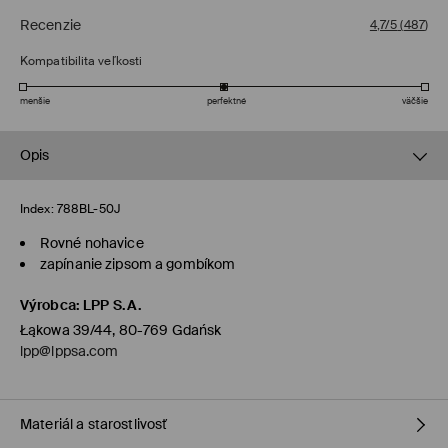
Recenzie
4,7/5
(
487
)
Kompatibilita veľkosti
menšie
perfektné
väčšie
Opis
Index:
788BL-50J
Rovné nohavice
zapínanie zipsom a gombíkom
Výrobca
:
LPP S.A.
Łąkowa 39/44, 80-769 Gdańsk
lpp@lppsa.com
Materiál a starostlivosť