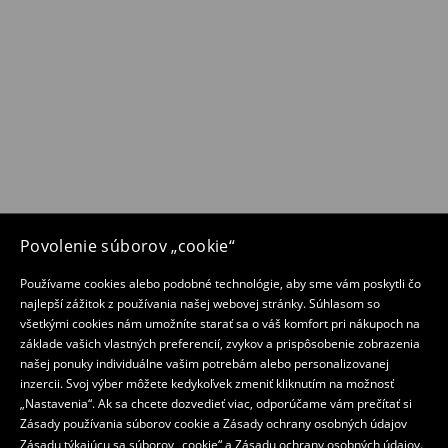
Povolenie súborov „cookie“
Používame cookies alebo podobné technológie, aby sme vám poskytli čo
najlepší zážitok z používania našej webovej stránky. Súhlasom so
všetkými cookies nám umožníte starať sa o váš komfort pri nákupoch na
základe vašich vlastných preferencií, zvykov a prispôsobenie zobrazenia
našej ponuky individuálne vašim potrebám alebo personalizovanej
inzercii. Svoj výber môžete kedykoľvek zmeniť kliknutím na možnosť
„Nastavenia“. Ak sa chcete dozvedieť viac, odporúčame vám prečítať si
Zásady používania súborov cookie a Zásady ochrany osobných údajov
Zásadu týkajúcu sa súborov „cookie“
a
Zásadu ochrany osobných údajov
.