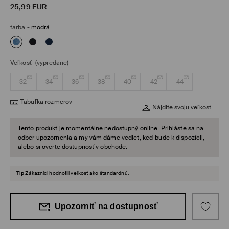
25,99
EUR
farba
-
modrá
Veľkosť
(vypredané)
32
34
36
38
40
42
44
Tabuľka rozmerov
Nájdite svoju veľkosť
Tento produkt je momentálne nedostupný online. Prihláste sa na
odber upozornenia a my vám dáme vedieť, keď bude k dispozícii,
alebo si overte dostupnosť v obchode.
Tip
Zákazníci hodnotili veľkosť ako štandardnú.
Upozorniť na dostupnosť