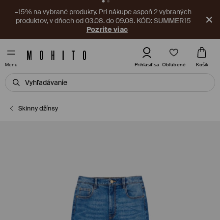
–4 EUR na nezľavnené produkty. Pri nákupe nad 40 EUR,
03.08–09.08.
Stiahnite si aplikáciu
Obľúbené
Prihlásiť sa
Košík
Menu
Skinny džínsy