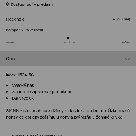
Dostupnosť v predajni
Recenzie
4,6/5
(
144
)
Kompatibilita veľkosti
menšie
perfektné
väčšie
Opis
Index:
115CA-50J
Vysoký pás
zapínanie zipsom a gombíkom
päť vreciek
SKINNY
sú obtiahnuté džínsy z elastického denimu. Úzke rovné
nohavice opticky zoštíhľujú nohy a zvýrazňujú ženské krivky.