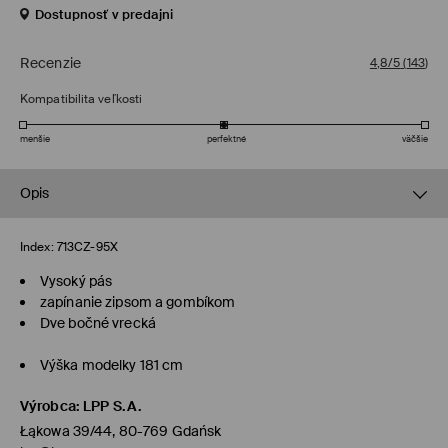
Dostupnosť v predajni
Recenzie
4,8/5
(
143
)
Kompatibilita veľkosti
menšie
perfektné
väčšie
Opis
Index:
713CZ-95X
Vysoký pás
zapínanie zipsom a gombíkom
Dve bočné vrecká
Výška modelky 181 cm
Výrobca
:
LPP S.A.
Łąkowa 39/44, 80-769 Gdańsk