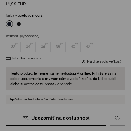
14,99
EUR
farba
-
oceľovo modrá
Veľkosť
(vypredané)
32
34
36
38
40
42
Tabuľka rozmerov
Nájdite svoju veľkosť
Tento produkt je momentálne nedostupný online. Prihláste sa na
odber upozornenia a my vám dáme vedieť, keď bude k dispozícii,
alebo si overte dostupnosť v obchode.
Tip
Zákazníci hodnotili veľkosť ako štandardnú.
Upozorniť na dostupnosť