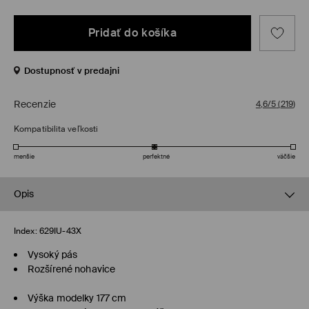
Pridať do košíka
Dostupnosť v predajni
Recenzie
4,6/5
(
219
)
Kompatibilita veľkosti
menšie
perfektné
väčšie
Opis
Index:
629IU-43X
Vysoký pás
Rozšírené nohavice
Výška modelky 177 cm