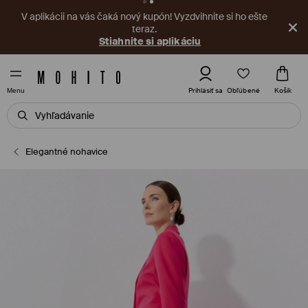
V aplikácii na vás čaká nový kupón! Vyzdvihnite si ho ešte
teraz.
Stiahnite si aplikáciu
Obľúbené
Prihlásiť sa
Košík
Menu
Elegantné nohavice