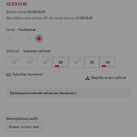
13,99
EUR
Bežná cena
35,99
EUR
Najnižšia cena počas 30 dní pred zľavou
21,99
EUR
farba
-
fuchsiová
Veľkosť
-
Vyberte veľkosť
32
34
36
38
40
42
44
Tabuľka rozmerov
Nájdite svoju veľkosť
Tip
Zákazníci hodnotili veľkosť ako štandardnú.
Skompletizuj outfit
Dolaď vrchný diel