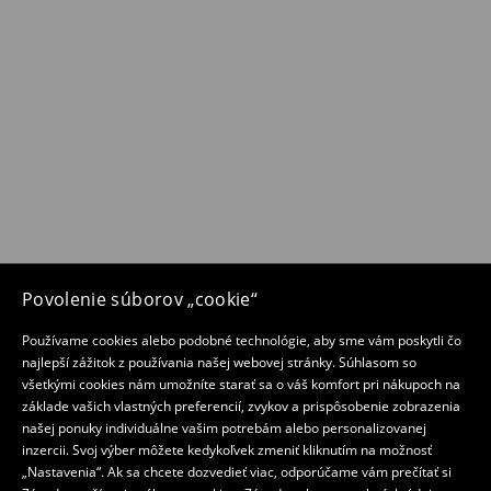
Povolenie súborov „cookie“
Používame cookies alebo podobné technológie, aby sme vám poskytli čo
najlepší zážitok z používania našej webovej stránky. Súhlasom so
všetkými cookies nám umožníte starať sa o váš komfort pri nákupoch na
základe vašich vlastných preferencií, zvykov a prispôsobenie zobrazenia
našej ponuky individuálne vašim potrebám alebo personalizovanej
inzercii. Svoj výber môžete kedykoľvek zmeniť kliknutím na možnosť
„Nastavenia“. Ak sa chcete dozvedieť viac, odporúčame vám prečítať si