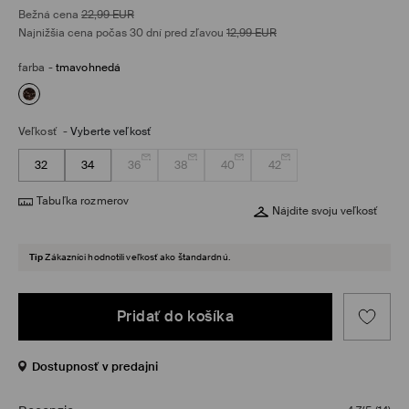
Bežná cena
22,99
EUR
Najnižšia cena počas 30 dní pred zľavou
12,99
EUR
farba
-
tmavohnedá
Veľkosť
-
Vyberte veľkosť
32
34
36
38
40
42
Tabuľka rozmerov
Nájdite svoju veľkosť
Tip
Zákazníci hodnotili veľkosť ako štandardnú.
Pridať do košíka
Dostupnosť v predajni