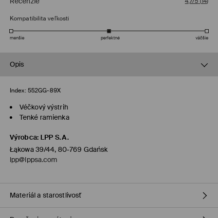
Recenzie
4,7/5
(
14
)
Kompatibilita veľkosti
menšie
perfektné
väčšie
Opis
Index:
552GG-89X
Véčkový výstrih
Tenké ramienka
Výrobca
:
LPP S.A.
Łąkowa 39/44, 80-769 Gdańsk
lpp@lppsa.com
Materiál a starostlivosť