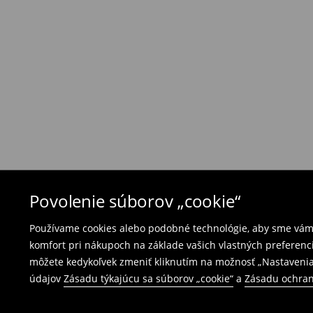
Ak objednané výrobky nezodpovedajú Vašim 
môžete ich vrátiť do 30 dní od dátumu dodani
- na ktoromkoľvek obchode MOHITO v rámci Slo
tovarom aj doklad o jeho zakúpení/ faktúru, al
- vyplňte on-line formulár na vrátenie a pošlit
Plavky a pyžamá nie je možné vrátiť v kamen
použite online formulár na vrátenie tovaru.
⟶
Vrátenie a výmena
Povolenie súborov „cookie“
Používame cookies alebo podobné technológie, aby sme vám p
komfort pri nákupoch na základe vašich vlastných preferenci
môžete kedykoľvek zmeniť kliknutím na možnosť „Nastavenia
údajov
Zásadu týkajúcu sa súborov „cookie“
a
Zásadu ochran