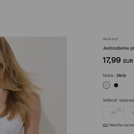
SOLD OUT
Jednodielne p
17,99
EUR
farba
-
biela
Veľkosť
(vypred
34
3
Tabuľka rozme