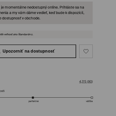
 je momentálne nedostupný online. Prihláste sa na
enia a my vám dáme vedieť, keď bude k dispozícii,
te dostupnosť v obchode.
tili veľkosť ako štandardnú.
Upozorniť na dostupnosť
4,7/5
(
90
)
osti
perfektné
väčšie