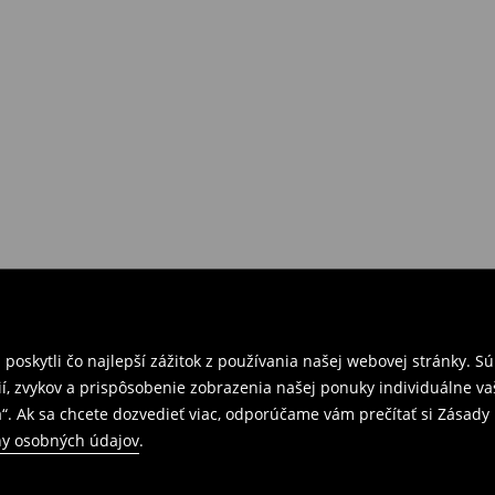
požiadavkám alebo predstavám
a
venskej Republiky. Prineste si s
ebo potvrdenie objednávky.
e nám tovar naspäť.
ných predajniach. Prosím,
oskytli čo najlepší zážitok z používania našej webovej stránky. S
í, zvykov a prispôsobenie zobrazenia našej ponuky individuálne va
“. Ak sa chcete dozvedieť viac, odporúčame vám prečítať si Zásad
y osobných údajov
.