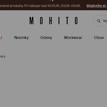
vnené produkty. Pri nákupe nad 40 EUR, 03.08–09.08.
Stiahnite si
J
Novinky
Odevy
Workwear
Obuv
avky