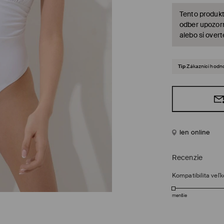
Tento produkt
odber upozorn
alebo si over
Tip
Zákazníci hodno
len online
Recenzie
Kompatibilita veľk
menšie