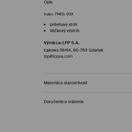
Opis
Index:
714EG-00X
priliehavý strih
Véčkový výstrih
Výrobca
:
LPP S.A.
Łąkowa 39/44, 80-769 Gdańsk
lpp@lppsa.com
Materiál a starostlivosť
PRVÝ MATERIÁL
:
82% POLYAMID, 18% ELASTAN
Doručenie a vrátenie
PRVÁ PODŠÍVKA
:
100% POLYESTER
Zásada dodania
PRAŤ IBA RUČNE, MAX. TEPLOTA 40°C
VÝROBOK SA NESMIE BIELIŤ
Dodanie na obchod Mohito
(1-6 pracovných dn