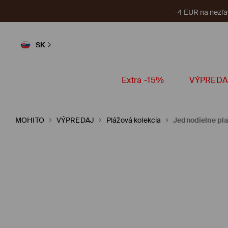
–4 EUR na nezľa
SK
Extra -15%
VÝPREDA
MOHITO
VÝPREDAJ
Plážová kolekcia
Jednodielne pl