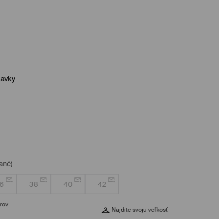
lavky
ané)
6
38
40
42
rov
Nájdite svoju veľkosť